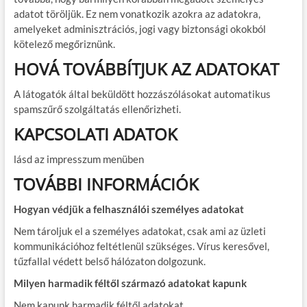
adatot töröljük. Ez nem vonatkozik azokra az adatokra,
amelyeket adminisztrációs, jogi vagy biztonsági okokból
kötelező megőriznünk.
HOVÁ TOVÁBBÍTJUK AZ ADATOKAT
A látogatók által beküldött hozzászólásokat automatikus
spamszűrő szolgáltatás ellenőrizheti.
KAPCSOLATI ADATOK
lásd az impresszum menüben
TOVÁBBI INFORMÁCIÓK
Hogyan védjük a felhasználói személyes adatokat
Nem tároljuk el a személyes adatokat, csak ami az üzleti
kommunikációhoz feltétlenül szükséges. Vírus keresővel,
tűzfallal védett belső hálózaton dolgozunk.
Milyen harmadik féltől származó adatokat kapunk
Nem kapunk harmadik féltől adatokat.