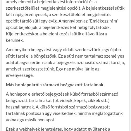
amely elmenti a bejelentkezési információt és a
szerkesztőfelület megjelenítési opcióit. A bejelentkezési sütik
két napig érvényesek, a szerkesztőfelület megjelenítési
opcióit tároló süti egy évig. Amennyiben az “Emlékezz rám”
opciót bejelöljük, a bejelentkezés két hétig folytatódik.
Kijelentkezéskor a bejelentkezési sütik eltávolításra
kerülnek.
Amennyiben bejegyzést vagy oldalt szerkesztünk, egy újabb
sütit tárol el a böngészőnk. Ez a süti nem tartalmaz személyes
adatot, egyszerűen csak a bejegyzés azonosító számát tárolja,
amelyet szerkesztettünk. Egy nap múlva jár le az
érvényessége.
Más honlapokról származó beágyazott tartalmak
A honlapon elérhető bejegyzések külső forrásból származó
beágyazott tartalmakat (pl. videók, képek, cikkek stb.)
használhatnak. A külső forrásból származó beágyazott
tartalmak pontosan úgy viselkednek, mintha meglátogattunk
volna egy másik honlapot.
Ezek a webhelyek lehetséges, hogy adatot gyűjtenek a