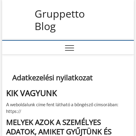
S
Gruppetto
k
i
Blog
p
t
o
c
o
n
t
e
Adatkezelési nyilatkozat
n
t
KIK VAGYUNK
A weboldalunk címe fent látható a böngésző címsorában:
https://
MELYEK AZOK A SZEMÉLYES
ADATOK, AMIKET GYŰJTÜNK ÉS