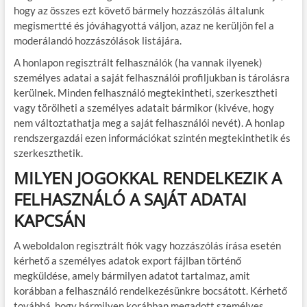
hogy az összes ezt követő bármely hozzászólás általunk
megismertté és jóváhagyottá váljon, azaz ne kerüljön fel a
moderálandó hozzászólások listájára.
A honlapon regisztrált felhasználók (ha vannak ilyenek)
személyes adatai a saját felhasználói profiljukban is tárolásra
kerülnek. Minden felhasználó megtekintheti, szerkesztheti
vagy törölheti a személyes adatait bármikor (kivéve, hogy
nem változtathatja meg a saját felhasználói nevét). A honlap
rendszergazdái ezen információkat szintén megtekinthetik és
szerkeszthetik.
MILYEN JOGOKKAL RENDELKEZIK A
FELHASZNÁLÓ A SAJÁT ADATAI
KAPCSÁN
A weboldalon regisztrált fiók vagy hozzászólás írása esetén
kérhető a személyes adatok export fájlban történő
megküldése, amely bármilyen adatot tartalmaz, amit
korábban a felhasználó rendelkezésünkre bocsátott. Kérhető
továbbá, hogy bármilyen korábban megadott személyes