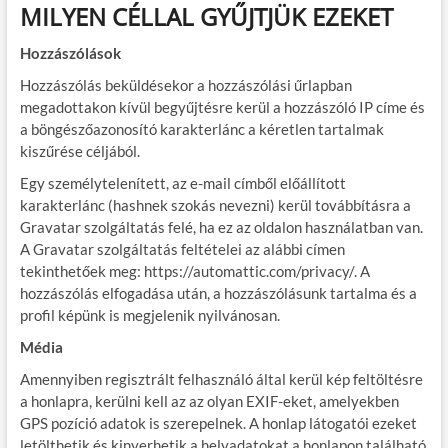
MILYEN CÉLLAL GYŰJTJÜK EZEKET
Hozzászólások
Hozzászólás beküldésekor a hozzászólási űrlapban
megadottakon kívül begyűjtésre kerül a hozzászóló IP címe és
a böngészőazonosító karakterlánc a kéretlen tartalmak
kiszűrése céljából.
Egy személytelenített, az e-mail címből előállított
karakterlánc (hashnek szokás nevezni) kerül továbbításra a
Gravatar szolgáltatás felé, ha ez az oldalon használatban van.
A Gravatar szolgáltatás feltételei az alábbi címen
tekinthetőek meg: https://automattic.com/privacy/. A
hozzászólás elfogadása után, a hozzászólásunk tartalma és a
profil képünk is megjelenik nyilvánosan.
Média
Amennyiben regisztrált felhasználó által kerül kép feltöltésre
a honlapra, kerülni kell az az olyan EXIF-eket, amelyekben
GPS pozíció adatok is szerepelnek. A honlap látogatói ezeket
letölthetik és kinyerhetik a helyadatokat a honlapon található