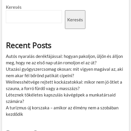
Keresés
Keresés
Recent Posts
Autós nyaralás derékfájással: hogyan pakoljon, üljön és álljon
meg, hogy ne az első nap után romoljon el az út?
Utazási gyógyszercsomag okosan: mit vigyen magával az, aki
nem akar fél bőrönd patikát cipelni?
Wellnesshétvége rejtett kockázatokkal: mikor nem jó ötlet a
szauna, a forró fürdő vagy a masszázs?
Léteznek tökéletes kapszulás kávégépek a munkatársaid
számára?
A turizmus új korszaka – amikor az élmény nem a szobában
kezdődik