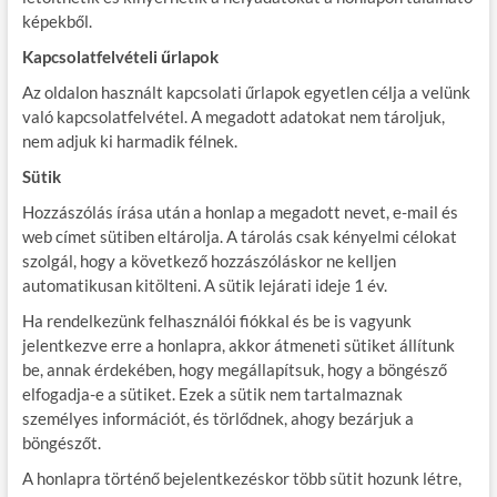
képekből.
Kapcsolatfelvételi űrlapok
Az oldalon használt kapcsolati űrlapok egyetlen célja a velünk
való kapcsolatfelvétel. A megadott adatokat nem tároljuk,
nem adjuk ki harmadik félnek.
Sütik
Hozzászólás írása után a honlap a megadott nevet, e-mail és
web címet sütiben eltárolja. A tárolás csak kényelmi célokat
szolgál, hogy a következő hozzászóláskor ne kelljen
automatikusan kitölteni. A sütik lejárati ideje 1 év.
Ha rendelkezünk felhasználói fiókkal és be is vagyunk
jelentkezve erre a honlapra, akkor átmeneti sütiket állítunk
be, annak érdekében, hogy megállapítsuk, hogy a böngésző
elfogadja-e a sütiket. Ezek a sütik nem tartalmaznak
személyes információt, és törlődnek, ahogy bezárjuk a
böngészőt.
A honlapra történő bejelentkezéskor több sütit hozunk létre,