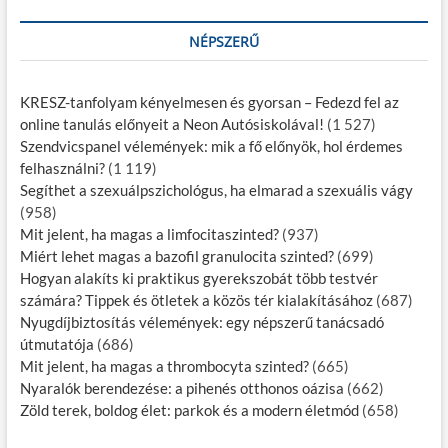
NÉPSZERŰ
KRESZ-tanfolyam kényelmesen és gyorsan – Fedezd fel az
online tanulás előnyeit a Neon Autósiskolával!
(1 527)
Szendvicspanel vélemények: mik a fő előnyök, hol érdemes
felhasználni?
(1 119)
Segíthet a szexuálpszichológus, ha elmarad a szexuális vágy
(958)
Mit jelent, ha magas a limfocitaszinted?
(937)
Miért lehet magas a bazofil granulocita szinted?
(699)
Hogyan alakíts ki praktikus gyerekszobát több testvér
számára? Tippek és ötletek a közös tér kialakításához
(687)
Nyugdíjbiztosítás vélemények: egy népszerű tanácsadó
útmutatója
(686)
Mit jelent, ha magas a thrombocyta szinted?
(665)
Nyaralók berendezése: a pihenés otthonos oázisa
(662)
Zöld terek, boldog élet: parkok és a modern életmód
(658)