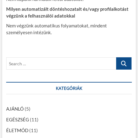
Milyen automatizált döntéshozatalt és/vagy profilalkotást
végzünk a felhasználói adatokkal
Nem végzünk automatikus folyamatokat, mindent
személyesen intézünk.
S
e
a
r
c
KATEGÓRIÁK
h
…
AJÁNLÓ
(5)
EGÉSZSÉG
(11)
ÉLETMÓD
(11)