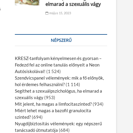
elmarad a szexuális vágy
s
május 15, 2023
NÉPSZERŰ
KRESZ-tanfolyam kényelmesen és gyorsan –
Fedezd fel az online tanulás előnyeit a Neon
Autósiskolával!
(1 524)
Szendvicspanel vélemények: mik a fő előnyök,
hol érdemes felhasználni?
(1 114)
Segíthet a szexuálpszichológus, ha elmarad a
szexuális vágy
(953)
Mit jelent, ha magas a limfocitaszinted?
(934)
Miért lehet magas a bazofil granulocita
szinted?
(694)
Nyugdíjbiztosítás vélemények: egy népszerű
tanácsadó útmutatója
(684)