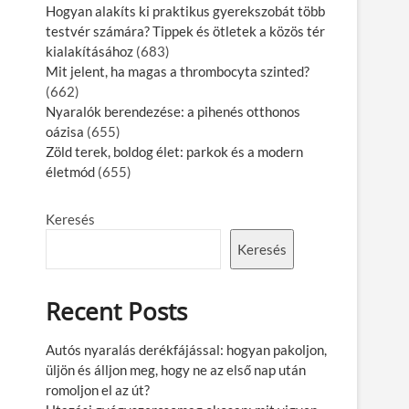
Hogyan alakíts ki praktikus gyerekszobát több
testvér számára? Tippek és ötletek a közös tér
kialakításához
(683)
Mit jelent, ha magas a thrombocyta szinted?
(662)
Nyaralók berendezése: a pihenés otthonos
oázisa
(655)
Zöld terek, boldog élet: parkok és a modern
életmód
(655)
Keresés
Keresés
Recent Posts
Autós nyaralás derékfájással: hogyan pakoljon,
üljön és álljon meg, hogy ne az első nap után
romoljon el az út?