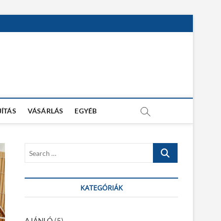
JÍTÁS
VÁSÁRLÁS
EGYÉB
S
e
a
r
KATEGÓRIÁK
c
h
…
AJÁNLÓ
(5)