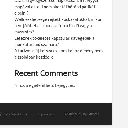
Utazási gyógyszercsomag okosan: mit vigyen
magával az, aki nem akar fél bőrönd patikát
cipelni?
Wellnesshétvége rejtett kockázatokkal: mikor
nem jó ötlet a szauna, a forró fürdő vagy a
masszázs?
Léteznek tökéletes kapszulás kávégépek a
munkatársaid számára?
A turizmus új korszaka – amikor az élmény nem
a szobában kezdődik
Recent Comments
Nincs megjeleníthető bejegyzés.
Adatkezelési nyilatkozat
jánlat – Guest Posts
Impresszum