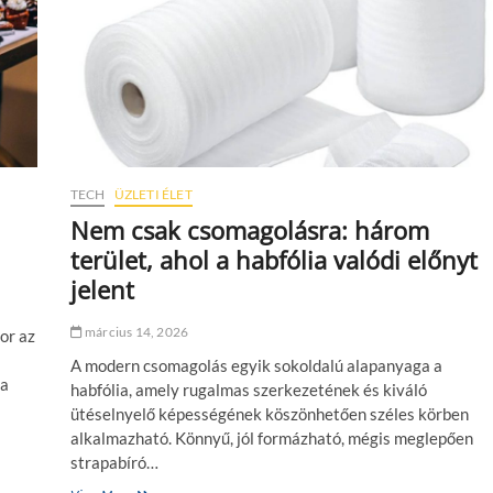
s
ú
j
k
o
r
s
z
a
TECH
ÜZLETI ÉLET
k
a
Nem csak csomagolásra: három
–
terület, ahol a habfólia valódi előnyt
a
m
jelent
i
k
március 14, 2026
or az
o
r
A modern csomagolás egyik sokoldalú alapanyaga a
a
 a
habfólia, amely rugalmas szerkezetének és kiváló
z
ütéselnyelő képességének köszönhetően széles körben
é
l
alkalmazható. Könnyű, jól formázható, mégis meglepően
m
strapabíró…
é