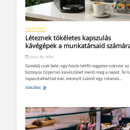
ÜZLETI ÉLET
Léteznek tökéletes kapszulás
kávégépek a munkatársaid számár
június 30, 2026
Gondolj csak bele: egy húzós hétfő reggelen sokszor az
bizonyos tízperces kávészünet menti meg a napot. Te is
tapasztalhattad már, mennyit számít egy rohanós…
View More
L
é
t
e
z
n
e
k
t