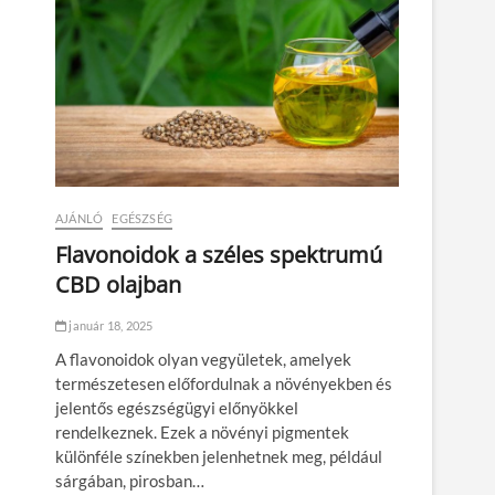
AJÁNLÓ
EGÉSZSÉG
Flavonoidok a széles spektrumú
CBD olajban
január 18, 2025
A flavonoidok olyan vegyületek, amelyek
természetesen előfordulnak a növényekben és
jelentős egészségügyi előnyökkel
rendelkeznek. Ezek a növényi pigmentek
különféle színekben jelenhetnek meg, például
sárgában, pirosban…