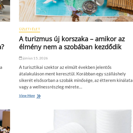
ÜZLETI ÉLET
A turizmus új korszaka – amikor az
a?
élmény nem a szobában kezdődik
június 15, 2026
 a
A turisztikai szektor az elmúlt években jelentős
átalakuláson ment keresztül. Korábban egy szálláshely
sikerét elsősorban a szobák minősége, az étterem kínálata
vagy a wellnessrészleg mérete…
View More
A
t
u
r
i
z
m
u