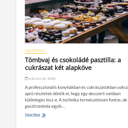
ö
k
é
l
e
t
e
s
k
a
ÜZLETI ÉLET
p
Tömbvaj és csokoládé pasztilla: a
s
cukrászat két alapköve
z
u
l
március 16, 2026
á
s
A professzionális konyhákban és cukrászatokban soksz
k
apró részletek döntik el, hogy egy desszert valóban
á
különleges lesz-e. A technika természetesen fontos, de
v
gasztronómia egyik…
é
g
View More
T
é
ö
p
m
e