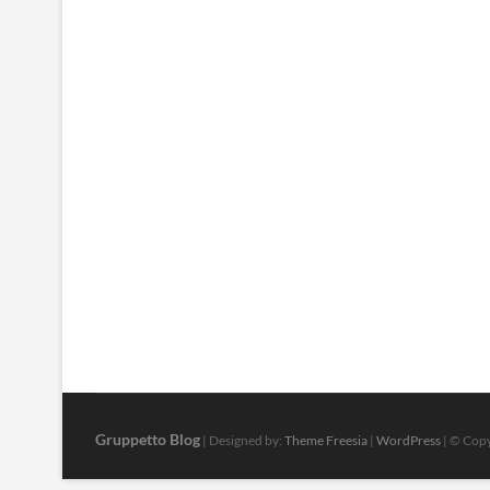
Gruppetto Blog
| Designed by:
Theme Freesia
|
WordPress
| © Copy