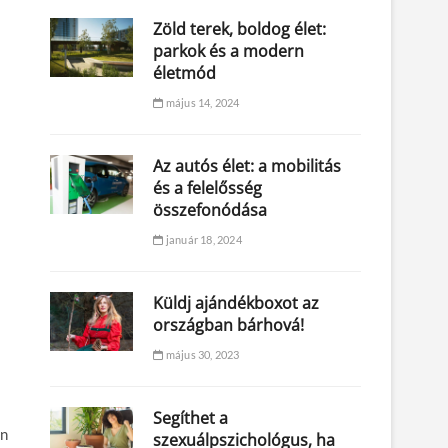
Zöld terek, boldog élet:
parkok és a modern
életmód
május 14, 2024
Az autós élet: a mobilitás
és a felelősség
összefonódása
január 18, 2024
Küldj ajándékboxot az
országban bárhová!
május 30, 2023
Segíthet a
ön
szexuálpszichológus, ha