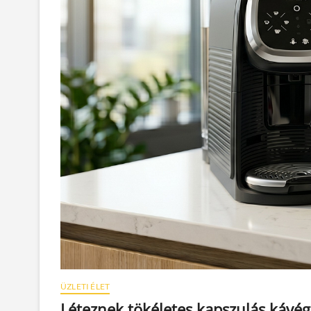
ÜZLETI ÉLET
Léteznek tökéletes kapszulás kávé