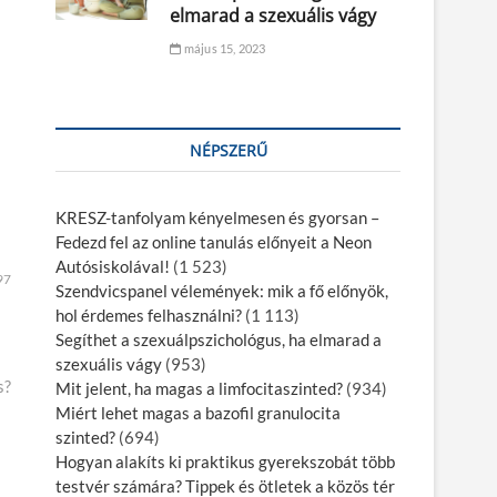
elmarad a szexuális vágy
május 15, 2023
NÉPSZERŰ
KRESZ-tanfolyam kényelmesen és gyorsan –
Fedezd fel az online tanulás előnyeit a Neon
Autósiskolával!
(1 523)
97
Szendvicspanel vélemények: mik a fő előnyök,
hol érdemes felhasználni?
(1 113)
Segíthet a szexuálpszichológus, ha elmarad a
szexuális vágy
(953)
s?
Mit jelent, ha magas a limfocitaszinted?
(934)
Miért lehet magas a bazofil granulocita
szinted?
(694)
Hogyan alakíts ki praktikus gyerekszobát több
testvér számára? Tippek és ötletek a közös tér