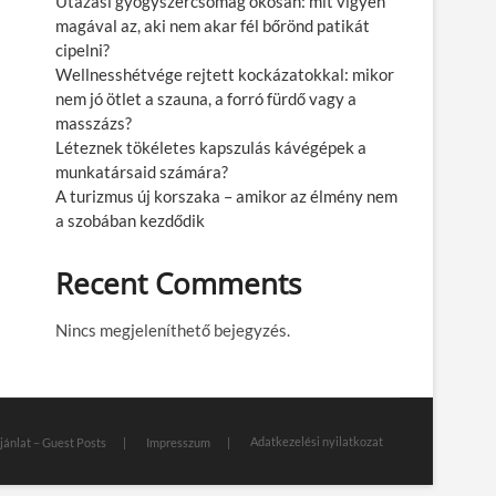
Utazási gyógyszercsomag okosan: mit vigyen
magával az, aki nem akar fél bőrönd patikát
cipelni?
Wellnesshétvége rejtett kockázatokkal: mikor
nem jó ötlet a szauna, a forró fürdő vagy a
masszázs?
Léteznek tökéletes kapszulás kávégépek a
munkatársaid számára?
A turizmus új korszaka – amikor az élmény nem
a szobában kezdődik
Recent Comments
Nincs megjeleníthető bejegyzés.
Adatkezelési nyilatkozat
jánlat – Guest Posts
Impresszum