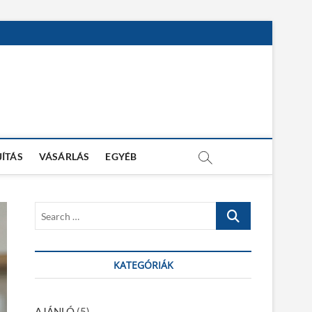
JÍTÁS
VÁSÁRLÁS
EGYÉB
S
e
a
r
KATEGÓRIÁK
c
h
…
AJÁNLÓ
(5)