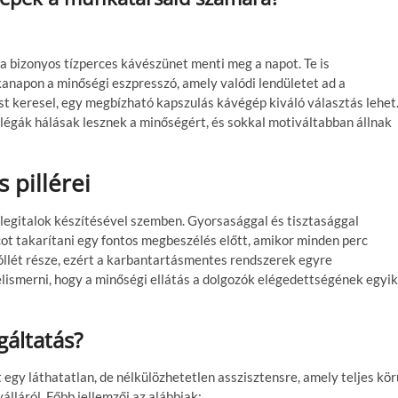
 a bizonyos tízperces kávészünet menti meg a napot. Te is
anapon a minőségi eszpresszó, amely valódi lendületet ad a
ást keresel, egy megbízható kapszulás kávégép kiváló választás lehet
ollégák hálásak lesznek a minőségért, és sokkal motiváltabban állnak
pillérei
elegitalok készítésével szemben. Gyorsasággal és tisztasággal
ot takarítani egy fontos megbeszélés előtt, amikor minden perc
óllét része, ezért a karbantartásmentes rendszerek egyre
elismerni, hogy a minőségi ellátás a dolgozók elégedettségének egyik
gáltatás?
t egy láthatatlan, de nélkülözhetetlen asszisztensre, amely teljes kör
 válláról. Főbb jellemzői az alábbiak: