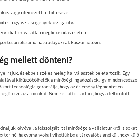
ikus vagy ütemezett feltöltésével.
ntos fogyasztási igényekhez igazítva.
ervizháttér váratlan meghibásodás esetén.
, pontosan elszámolható adagoknak köszönhetően.
ég mellett dönteni?
yel rájuk, és ebbe a széles meleg ital választék beletartozik. Egy
latával kiküszöbölhetők a minőségi ingadozások, így minden csésze
. A zárt technológia garantálja, hogy az őrlemény légmentesen
 megőrizve az aromákat. Nem kell attól tartani, hogy a felbontott
náljuk kávéval, a felszolgált ital minősége a vállalatunkról is sokat
es torinói hagyományokat vihetjük be a tárgyalóba anélkül, hogy kül