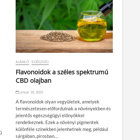
.
AJÁNLÓ
EGÉSZSÉG
Flavonoidok a széles spektrumú
CBD olajban
január 18, 2025
A flavonoidok olyan vegyületek, amelyek
természetesen előfordulnak a növényekben és
jelentős egészségügyi előnyökkel
rendelkeznek. Ezek a növényi pigmentek
különféle színekben jelenhetnek meg, például
ű
sárgában, pirosban…