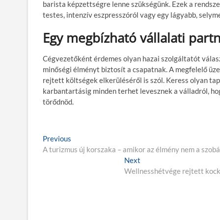
barista képzettségre lenne szükségünk. Ezek a rendsze
testes, intenzív eszpresszóról vagy egy lágyabb, selyme
Egy megbízható vállalati part
Cégvezetőként érdemes olyan hazai szolgáltatót választ
minőségi élményt biztosít a csapatnak. A megfelelő ü
rejtett költségek elkerüléséről is szól. Keress olyan t
karbantartásig minden terhet levesznek a válladról, h
törődnöd.
B
Previous
P
A turizmus új korszaka – amikor az élmény nem a szob
r
e
e
Next
N
j
v
Wellnesshétvége rejtett kocká
e
i
x
e
o
t
g
u
p
s
o
y