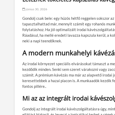
június 30, 2026
Gondolj csak bele: egy húzós hétfő reggelen sokszor az
tapasztalhattad már, mennyit számít egy rohanós munk
folytatáshoz. Ha jól optimalizált irodai kávészolgáltat
Ráadásul, ha mellé eredeti lavazza kapszula kerül, a k
neki a napi teendőknek.
A modern munkahelyi kávézás 
Az irodai környezet speciális elvárásokat támaszt a m
kezdődik minden. Senki sem szeret várakozni vagy zacc
számít. A prémium kávézás ma már az alapvető irodai j
keresettebbek a hazai piacon is. A munkaadók kezdik f
fontos pillére..
Mi az az integrált irodai kávészol
Gondolj az integrált irodai kávészolgáltatásra úgy, min
ellátást biztosít, és leveszi a logisztikai terhet a cégek