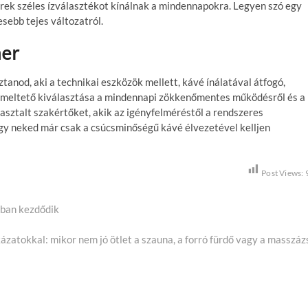
rek széles ízválasztékot kínálnak a mindennapokra. Legyen szó egy
sebb tejes változatról.
ner
anod, aki a technikai eszközök mellett, kávé ínálatával átfogó,
zemeltető kiválasztása a mindennapi zökkenőmentes működésről és a
apasztalt szakértőket, akik az igényfelméréstől a rendszeres
ogy neked már csak a csúcsminőségű kávé élvezetével kelljen
Post Views:
ában kezdődik
zatokkal: mikor nem jó ötlet a szauna, a forró fürdő vagy a masszáz