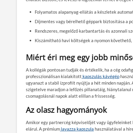
Folyamatos alapanyag-ellátás a készletek automat
Díjmentes vagy bérelhető géppark biztosítása a po
Rendszeres, megelőző karbantartás és azonnali sz
Kiszámítható havi költségek a nyomon követhető
Miért éri meg egy jobb minős
A kollégák pontosan tudják és értékelik, ha a cég odafig
professzionálisan kialakított
kapszulás kávégép
haszná
ugyanazt a stabil ízprofilt nyújtja a hét minden napján
szigetelve maradjon a lefőzés pillanatáig, hiánytalanul
csomagolásnál napok alatt elillan a frissesség.
Az olasz hagyományok
Amikor egy partnercég képviselőjét vagy ügyfeleinket kí
elárul. A prémium
lavazza kapszula
használatával a hír