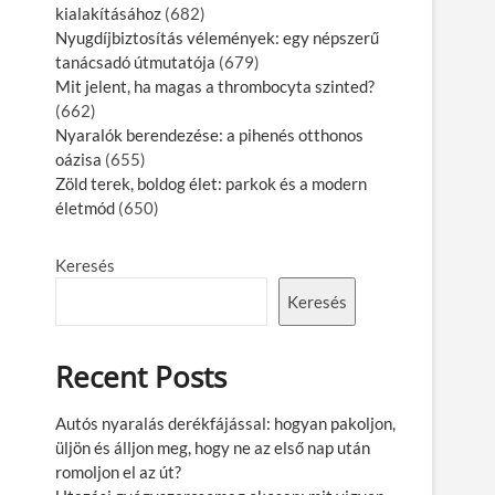
kialakításához
(682)
Nyugdíjbiztosítás vélemények: egy népszerű
tanácsadó útmutatója
(679)
Mit jelent, ha magas a thrombocyta szinted?
(662)
Nyaralók berendezése: a pihenés otthonos
oázisa
(655)
Zöld terek, boldog élet: parkok és a modern
életmód
(650)
Keresés
Keresés
Recent Posts
Autós nyaralás derékfájással: hogyan pakoljon,
üljön és álljon meg, hogy ne az első nap után
romoljon el az út?