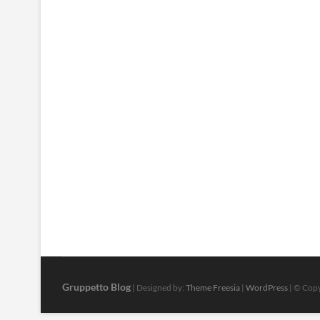
Gruppetto Blog
| Designed by:
Theme Freesia
|
WordPress
| © Copy