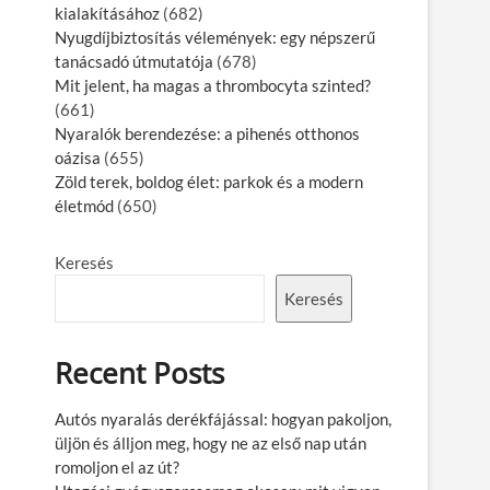
kialakításához
(682)
Nyugdíjbiztosítás vélemények: egy népszerű
tanácsadó útmutatója
(678)
Mit jelent, ha magas a thrombocyta szinted?
(661)
Nyaralók berendezése: a pihenés otthonos
oázisa
(655)
Zöld terek, boldog élet: parkok és a modern
életmód
(650)
Keresés
Keresés
Recent Posts
Autós nyaralás derékfájással: hogyan pakoljon,
üljön és álljon meg, hogy ne az első nap után
romoljon el az út?