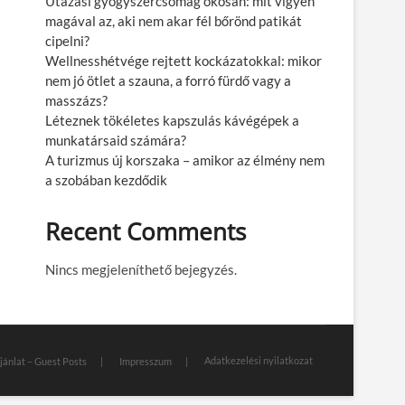
Utazási gyógyszercsomag okosan: mit vigyen
magával az, aki nem akar fél bőrönd patikát
cipelni?
Wellnesshétvége rejtett kockázatokkal: mikor
nem jó ötlet a szauna, a forró fürdő vagy a
masszázs?
Léteznek tökéletes kapszulás kávégépek a
munkatársaid számára?
A turizmus új korszaka – amikor az élmény nem
a szobában kezdődik
Recent Comments
Nincs megjeleníthető bejegyzés.
Adatkezelési nyilatkozat
jánlat – Guest Posts
Impresszum