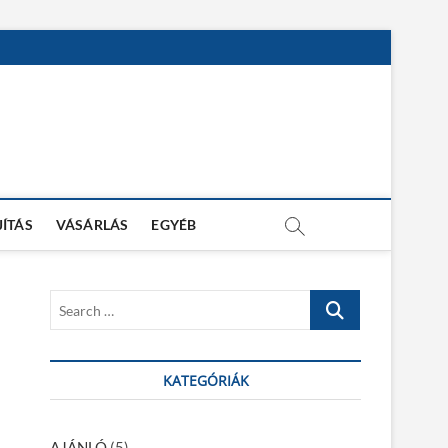
JÍTÁS
VÁSÁRLÁS
EGYÉB
S
e
a
r
KATEGÓRIÁK
c
h
…
AJÁNLÓ
(5)