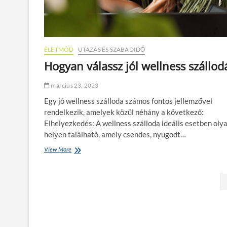
ÉLETMÓD
UTAZÁS ÉS SZABADIDŐ
Hogyan válassz jól wellness szállod
március 23, 2023
Egy jó wellness szálloda számos fontos jellemzővel
rendelkezik, amelyek közül néhány a következő:
Elhelyezkedés: A wellness szálloda ideális esetben oly
helyen található, amely csendes, nyugodt…
View More
H
o
g
B
y
a
e
n
v
j
á
l