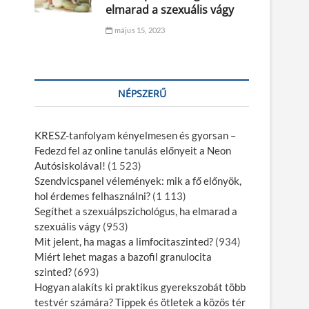
elmarad a szexuális vágy
május 15, 2023
NÉPSZERŰ
KRESZ-tanfolyam kényelmesen és gyorsan –
Fedezd fel az online tanulás előnyeit a Neon
Autósiskolával!
(1 523)
Szendvicspanel vélemények: mik a fő előnyök,
hol érdemes felhasználni?
(1 113)
Segíthet a szexuálpszichológus, ha elmarad a
szexuális vágy
(953)
Mit jelent, ha magas a limfocitaszinted?
(934)
Miért lehet magas a bazofil granulocita
szinted?
(693)
Hogyan alakíts ki praktikus gyerekszobát több
testvér számára? Tippek és ötletek a közös tér