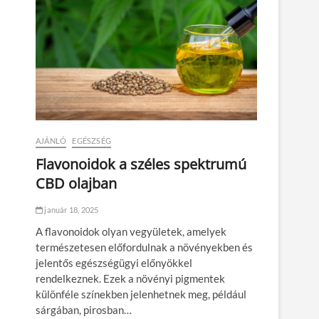
AJÁNLÓ
EGÉSZSÉG
Flavonoidok a széles spektrumú
CBD olajban
január 18, 2025
A flavonoidok olyan vegyületek, amelyek
természetesen előfordulnak a növényekben és
jelentős egészségügyi előnyökkel
rendelkeznek. Ezek a növényi pigmentek
különféle színekben jelenhetnek meg, például
sárgában, pirosban…