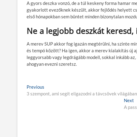
A gyors deszka vonzó, de a túl keskeny forma hamar m
gyakorlott evezőknek készült, akkor fejlődés helyett c
első hónapokban sem büntet minden bizonytalan mozdu
Ne a legjobb deszkát keresd, 
A merev SUP akkor fog igazán megtérülni, ha szinte mind
és tempó között? Ha igen, akkor a merev kialakítás új a
leggyorsabb vagy legdrágább modell, sokkal inkább az, am
ahogyan evezni szeretsz.
B
Previous
P
3 szempont, ami segít eligazodni a távcsövek világában
r
e
e
Next
j
v
A pass
e
i
x
e
o
t
g
u
p
s
o