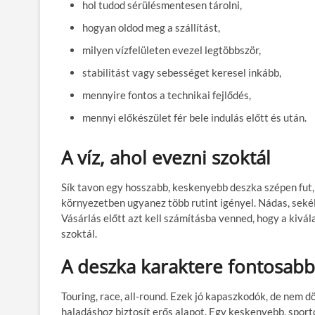
hol tudod sérülésmentesen tárolni,
hogyan oldod meg a szállítást,
milyen vízfelületen evezel legtöbbször,
stabilitást vagy sebességet keresel inkább,
mennyire fontos a technikai fejlődés,
mennyi előkészület fér bele indulás előtt és után.
A víz, ahol evezni szoktál
Sík tavon egy hosszabb, keskenyebb deszka szépen fut,
környezetben ugyanez több rutint igényel. Nádas, seké
Vásárlás előtt azt kell számításba venned, hogy a kivála
szoktál.
A deszka karaktere fontosabb
Touring, race, all-round. Ezek jó kapaszkodók, de nem 
haladáshoz biztosít erős alapot. Egy keskenyebb, sport