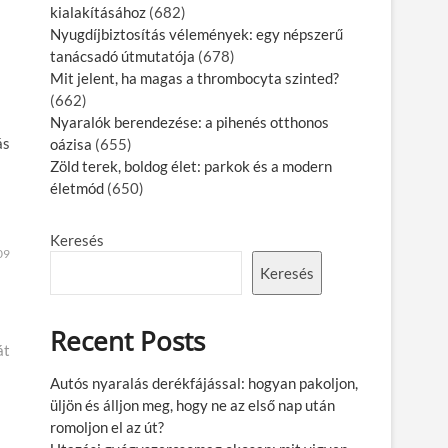
kialakításához
(682)
Nyugdíjbiztosítás vélemények: egy népszerű
tanácsadó útmutatója
(678)
Mit jelent, ha magas a thrombocyta szinted?
(662)
Nyaralók berendezése: a pihenés otthonos
ás
oázisa
(655)
Zöld terek, boldog élet: parkok és a modern
életmód
(650)
Keresés
09
Keresés
Recent Posts
át
Autós nyaralás derékfájással: hogyan pakoljon,
üljön és álljon meg, hogy ne az első nap után
romoljon el az út?