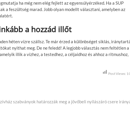
egmutatja ha még nem elég fejlett az egyensúlyérzéked. Ha a SUP
sak a feszültség marad. Jobb olyan modellt választani, amelyben az
latért.
inkább a hozzád illőt
en héten vízre szállsz. Te már érzed a különbséget siklás, iránytart
jtókat nyithat meg. De ne feledd! A legjobb választás nem feltétlen a
elyik illik a vízhez, a testedhez, a céljaidhoz és ahhoz a ritmushoz,
Post Views:
1
N
zívház szabványok határozzák meg a jövőbeli nyílászáró csere irány