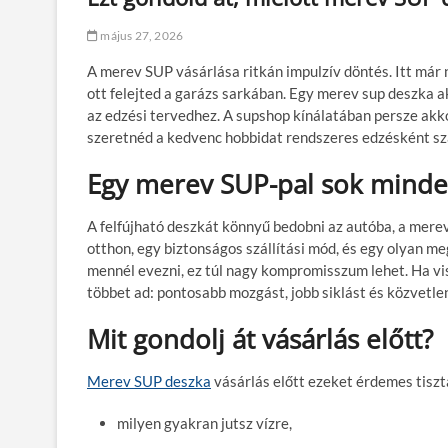
május 27, 2026
A merev SUP vásárlása ritkán impulzív döntés. Itt már 
ott felejted a garázs sarkában. Egy merev sup deszka akk
az edzési tervedhez. A supshop kínálatában persze akko
szeretnéd a kedvenc hobbidat rendszeres edzésként sz
Egy merev SUP-pal sok minden
A felfújható deszkát könnyű bedobni az autóba, a merev 
otthon, egy biztonságos szállítási mód, és egy olyan me
mennél evezni, ez túl nagy kompromisszum lehet. Ha vis
többet ad: pontosabb mozgást, jobb siklást és közvetlen
Mit gondolj át vásárlás előtt?
Merev SUP deszka
vásárlás előtt ezeket érdemes tiszt
milyen gyakran jutsz vízre,