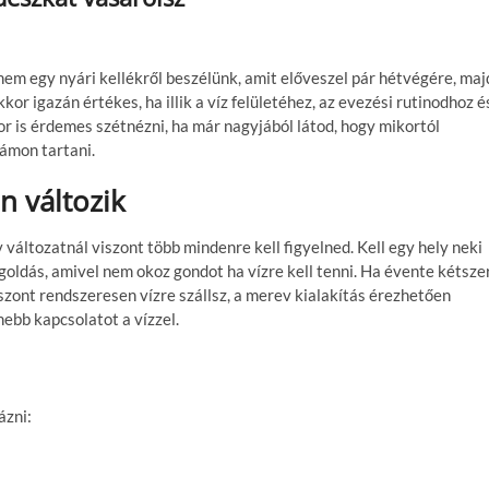
nem egy nyári kellékről beszélünk, amit előveszel pár hétvégére, maj
or igazán értékes, ha illik a víz felületéhez, az evezési rutinodhoz é
r is érdemes szétnézni, ha már nagyjából látod, hogy mikortól
ámon tartani.
 változik
változatnál viszont több mindenre kell figyelned. Kell egy hely neki
goldás, amivel nem okoz gondot ha vízre kell tenni. Ha évente kétsze
zont rendszeresen vízre szállsz, a merev kialakítás érezhetően
ebb kapcsolatot a vízzel.
ázni: