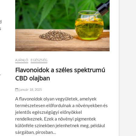
d
s
AJÁNLÓ
EGÉSZSÉG
Flavonoidok a széles spektrumú
r
CBD olajban
január 18, 2025
A flavonoidok olyan vegyületek, amelyek
természetesen előfordulnak a növényekben és
jelentős egészségügyi előnyökkel
rendelkeznek. Ezek a növényi pigmentek
különféle színekben jelenhetnek meg, például
sárgában, pirosban…