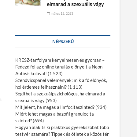
elmarad a szexuális vágy
május 15, 2023
NÉPSZERŰ
KRESZ-tanfolyam kényelmesen és gyorsan –
Fedezd fel az online tanulás előnyeit a Neon
Autósiskolával!
(1 523)
Szendvicspanel vélemények: mik a fő előnyök,
hol érdemes felhasználni?
(1 113)
Segíthet a szexuálpszichológus, ha elmarad a
zt
szexuális vágy
(953)
Mit jelent, ha magas a limfocitaszinted?
(934)
Miért lehet magas a bazofil granulocita
szinted?
(694)
Hogyan alakíts ki praktikus gyerekszobát több
testvér számára? Tippek és ötletek a közös tér