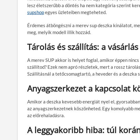
lesz életszerűbb a döntés ha nem kategória szerint kere
supshop
egyes üzleteiben megteheted.
Érdemes átböngészni a merev sup deszka kínálatot, mer
meg, melyik modell illik hozzád.
Tárolás és szállítás: a vásárlá
A merev SUP akkor is helyet foglal, amikor éppen ninc
szállítod? Ezek nem apró részletek, mert a rossz tárol
Szállításnál a tetőcsomagtartó, a heveder és a deszka
Anyagszerkezet a kapcsolat kö
Amikor a deszka kevesebb energiát nyel el, gyorsabban 
az anyagszerkezetnek köszönheted. Egy komolyabb mere
az előrehaladásra.
A leggyakoribb hiba: túl korán