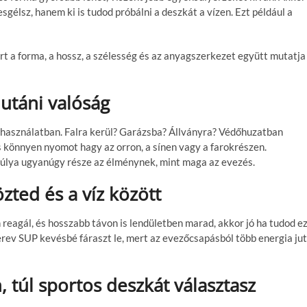
sgélsz, hanem ki is tudod próbálni a deszkát a vízen. Ezt például a
t a forma, a hossz, a szélesség és az anyagszerkezet együtt mutatja
s utáni valóság
s használatban. Falra kerül? Garázsba? Állványra? Védőhuzatban
ás könnyen nyomot hagy az orron, a sínen vagy a farokrészen.
 súlya ugyanúgy része az élménynek, mint maga az evezés.
zted és a víz között
reagál, és hosszabb távon is lendületben marad, akkor jó ha tudod e
v SUP kevésbé fáraszt le, mert az evezőcsapásból több energia jut
, túl sportos deszkát választasz