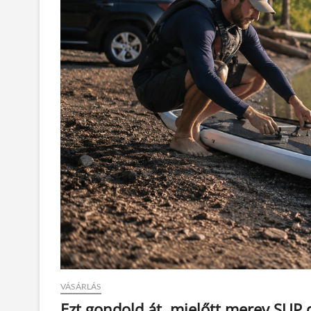
VÁSÁRLÁS
Ezt gondold át, mielőtt merev SUP 