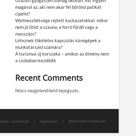
Utazási gyógyszercsomag okosan: mit vigyen
magával az, aki nem akar fél bőrönd patikát
cipelni?
Wellnesshétvége rejtett kockázatokkal: mikor
nem jó ötlet a szauna, a forró fürdő vagy a
masszázs?
Léteznek tökéletes kapszulás kávégépek a
munkatársaid számára?
A turizmus új korszaka – amikor az élmény nem
a szobában kezdődik
Recent Comments
Nincs megjeleníthető bejegyzés.
Adatkezelési nyilatkozat
jánlat – Guest Posts
Impresszum