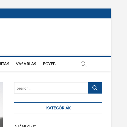
JÍTÁS
VÁSÁRLÁS
EGYÉB
S
e
a
r
KATEGÓRIÁK
c
h
…
AJÁNLÓ
(5)