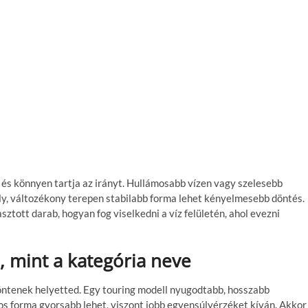
 és könnyen tartja az irányt. Hullámosabb vízen vagy szelesebb
ly, változékony terepen stabilabb forma lehet kényelmesebb döntés.
sztott darab, hogyan fog viselkedni a víz felületén, ahol evezni
, mint a kategória neve
döntenek helyetted. Egy touring modell nyugodtabb, hosszabb
os forma gyorsabb lehet, viszont jobb egyensúlyérzéket kíván. Akkor