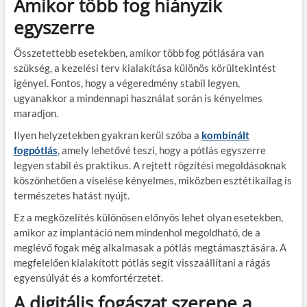
Amikor több fog hiányzik
egyszerre
Összetettebb esetekben, amikor több fog pótlására van
szükség, a kezelési terv kialakítása különös körültekintést
igényel. Fontos, hogy a végeredmény stabil legyen,
ugyanakkor a mindennapi használat során is kényelmes
maradjon.
Ilyen helyzetekben gyakran kerül szóba a
kombinált
fogpótlás
, amely lehetővé teszi, hogy a pótlás egyszerre
legyen stabil és praktikus. A rejtett rögzítési megoldásoknak
köszönhetően a viselése kényelmes, miközben esztétikailag is
természetes hatást nyújt.
Ez a megközelítés különösen előnyös lehet olyan esetekben,
amikor az implantáció nem mindenhol megoldható, de a
meglévő fogak még alkalmasak a pótlás megtámasztására. A
megfelelően kialakított pótlás segít visszaállítani a rágás
egyensúlyát és a komfortérzetet.
A digitális fogászat szerepe a