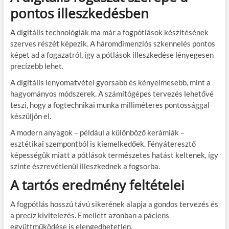
pontos illeszkedésben
A digitális technológiák ma már a fogpótlások készítésének
szerves részét képezik. A háromdimenziós szkennelés pontos
képet ad a fogazatról, így a pótlások illeszkedése lényegesen
precízebb lehet.
A digitális lenyomatvétel gyorsabb és kényelmesebb, mint a
hagyományos módszerek. A számítógépes tervezés lehetővé
teszi, hogy a fogtechnikai munka milliméteres pontossággal
készüljön el.
A modern anyagok – például a különböző kerámiák –
esztétikai szempontból is kiemelkedőek. Fényáteresztő
képességük miatt a pótlások természetes hatást keltenek, így
szinte észrevétlenül illeszkednek a fogsorba.
A tartós eredmény feltételei
A fogpótlás hosszú távú sikerének alapja a gondos tervezés és
a precíz kivitelezés. Emellett azonban a páciens
együttműködése is elengedhetetlen.