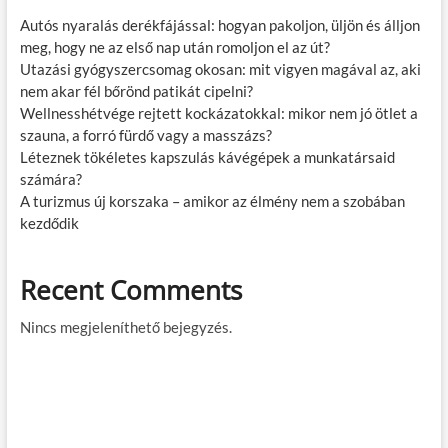
Autós nyaralás derékfájással: hogyan pakoljon, üljön és álljon
meg, hogy ne az első nap után romoljon el az út?
Utazási gyógyszercsomag okosan: mit vigyen magával az, aki
nem akar fél bőrönd patikát cipelni?
Wellnesshétvége rejtett kockázatokkal: mikor nem jó ötlet a
szauna, a forró fürdő vagy a masszázs?
Léteznek tökéletes kapszulás kávégépek a munkatársaid
számára?
A turizmus új korszaka – amikor az élmény nem a szobában
kezdődik
Recent Comments
Nincs megjeleníthető bejegyzés.