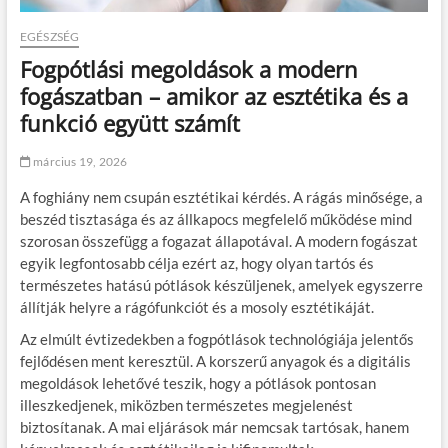
EGÉSZSÉG
Fogpótlási megoldások a modern
fogászatban – amikor az esztétika és a
funkció együtt számít
március 19, 2026
A foghiány nem csupán esztétikai kérdés. A rágás minősége, a
beszéd tisztasága és az állkapocs megfelelő működése mind
szorosan összefügg a fogazat állapotával. A modern fogászat
egyik legfontosabb célja ezért az, hogy olyan tartós és
természetes hatású pótlások készüljenek, amelyek egyszerre
állítják helyre a rágófunkciót és a mosoly esztétikáját.
Az elmúlt évtizedekben a fogpótlások technológiája jelentős
fejlődésen ment keresztül. A korszerű anyagok és a digitális
megoldások lehetővé teszik, hogy a pótlások pontosan
illeszkedjenek, miközben természetes megjelenést
biztosítanak. A mai eljárások már nemcsak tartósak, hanem