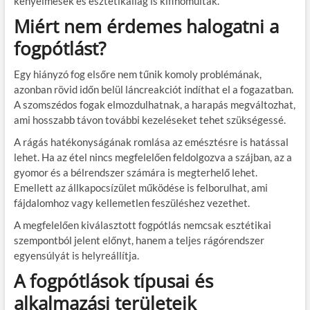
kényelmesek és esztétikailag is kifinomultak.
Miért nem érdemes halogatni a
fogpótlást?
Egy hiányzó fog elsőre nem tűnik komoly problémának,
azonban rövid időn belül láncreakciót indíthat el a fogazatban.
A szomszédos fogak elmozdulhatnak, a harapás megváltozhat,
ami hosszabb távon további kezeléseket tehet szükségessé.
A rágás hatékonyságának romlása az emésztésre is hatással
lehet. Ha az étel nincs megfelelően feldolgozva a szájban, az a
gyomor és a bélrendszer számára is megterhelő lehet.
Emellett az állkapocsízület működése is felborulhat, ami
fájdalomhoz vagy kellemetlen feszüléshez vezethet.
A megfelelően kiválasztott fogpótlás nemcsak esztétikai
szempontból jelent előnyt, hanem a teljes rágórendszer
egyensúlyát is helyreállítja.
A fogpótlások típusai és
alkalmazási területeik