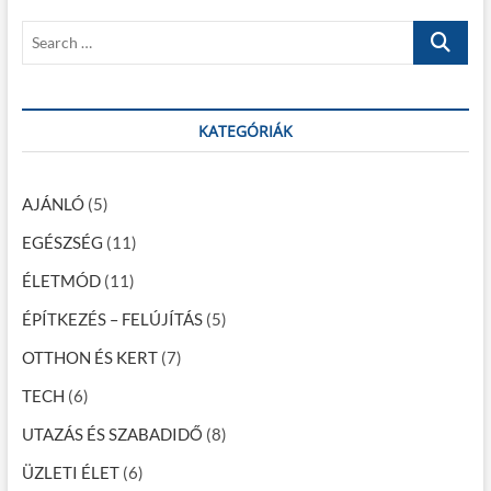
z
t
o
S
é
:
s
e
t
s
a
:
r
n
c
KATEGÓRIÁK
a
h
…
v
AJÁNLÓ
(5)
i
EGÉSZSÉG
(11)
g
ÉLETMÓD
(11)
á
c
ÉPÍTKEZÉS – FELÚJÍTÁS
(5)
i
OTTHON ÉS KERT
(7)
ó
TECH
(6)
UTAZÁS ÉS SZABADIDŐ
(8)
ÜZLETI ÉLET
(6)