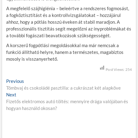
A megfelelő szájhigiénia – beleértve a rendszeres fogmosást,
a fogköztisztítást és a kontrollvizsgálatokat – hozzájárul
ahhoz, hogy a pótlás hosszú éveken át stabil maradjon. A
professzionális tisztítás segít megelőzni az ínyproblémákat és
a további fogászati beavatkozások szükségességét.
A korszerű fogpótlási megoldásokkal ma már nemcsak a
funkció állítható helyre, hanem a természetes, magabiztos
mosoly is visszanyerhető.
Post Views:
254
B
Previous
P
Tömbvaj és csokoládé pasztilla: a cukrászat két alapköve
r
e
Next
N
e
j
Fizetős elektromos autó töltés: mennyire drága valójában és
e
v
hogyan használd okosan?
x
i
e
t
o
g
p
u
o
s
y
s
p