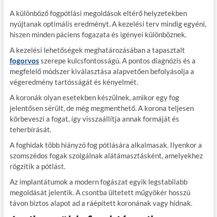
A különböző fogpótlási megoldások eltérő helyzetekben
nyújtanak optimális eredményt. A kezelési terv mindig egyéni,
hiszen minden páciens fogazata és igényei különböznek.
A kezelési lehetőségek meghatározásában a tapasztalt
fogorvos
szerepe kulcsfontosságú. A pontos diagnózis és a
megfelelő módszer kiválasztása alapvetően befolyásolja a
végeredmény tartósságát és kényelmét.
A koronák olyan esetekben készülnek, amikor egy fog
jelentősen sérült, de még megmenthető. A korona teljesen
körbeveszi a fogat, így visszaállítja annak formáját és
teherbírását.
A foghidak több hiányzó fog pótlására alkalmasak. Ilyenkor a
szomszédos fogak szolgálnak alátámasztásként, amelyekhez
rögzítik a pótlást.
Az implantátumok a modern fogászat egyik legstabilabb
megoldását jelentik. A csontba ültetett műgyökér hosszú
távon biztos alapot ad a ráépített koronának vagy hídnak.