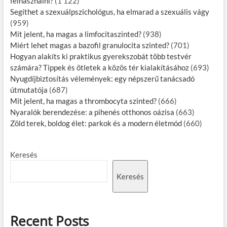
felhasználni?
(1 122)
Segíthet a szexuálpszichológus, ha elmarad a szexuális vágy
(959)
Mit jelent, ha magas a limfocitaszinted?
(938)
Miért lehet magas a bazofil granulocita szinted?
(701)
Hogyan alakíts ki praktikus gyerekszobát több testvér
számára? Tippek és ötletek a közös tér kialakításához
(693)
Nyugdíjbiztosítás vélemények: egy népszerű tanácsadó
útmutatója
(687)
Mit jelent, ha magas a thrombocyta szinted?
(666)
Nyaralók berendezése: a pihenés otthonos oázisa
(663)
Zöld terek, boldog élet: parkok és a modern életmód
(660)
Keresés
Keresés
Recent Posts