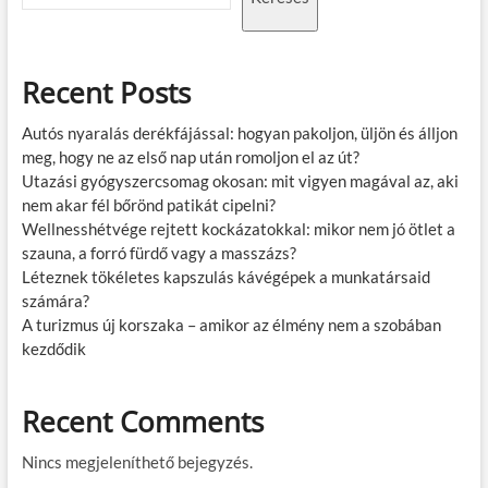
Recent Posts
Autós nyaralás derékfájással: hogyan pakoljon, üljön és álljon
meg, hogy ne az első nap után romoljon el az út?
Utazási gyógyszercsomag okosan: mit vigyen magával az, aki
nem akar fél bőrönd patikát cipelni?
Wellnesshétvége rejtett kockázatokkal: mikor nem jó ötlet a
szauna, a forró fürdő vagy a masszázs?
Léteznek tökéletes kapszulás kávégépek a munkatársaid
számára?
A turizmus új korszaka – amikor az élmény nem a szobában
kezdődik
Recent Comments
Nincs megjeleníthető bejegyzés.