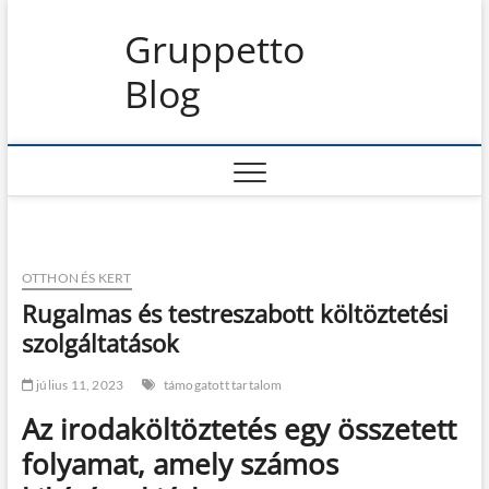
S
Gruppetto
k
i
Blog
p
t
o
c
o
n
t
e
n
OTTHON ÉS KERT
t
Rugalmas és testreszabott költöztetési
szolgáltatások
július 11, 2023
támogatott tartalom
Az irodaköltöztetés egy összetett
folyamat, amely számos