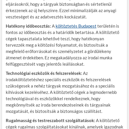
eljárásokról, hogy a tárgyak biztonságban és sértetlenül
érkezzenek az új helyszínre. Ezzel minimalizálják az anyagi
veszteséget és az adatvesztés kockázatát.
Hatékony időbeosztás:
A
költöztetés Budapest
területén is
fontos az időbeosztás és a határidők betartása. A költöztető
cégek tapasztalata lehetővé teszi, hogy hatékonyan
tervezzék meg a költözési folyamatot, és biztosítsák a
megfelelő erőforrásokat és személyzetet a gördülékeny
átmenet érdekében. Ez megakadályozza az irodai munka
felfüggesztését vagy jelentős leállásokat.
Technológiai eszközök és felszerelések:
Az
irodaköltöztetéshez speciális eszközök és felszerelések
szükségesek a nehéz tárgyak mozgatásához és a speciális
kihívások kezeléséhez. A költöztető cégek a legmodernebb
technológiával és eszközökkel rendelkeznek, hogy
megkönnyítsék az iroda berendezéseinek és tárgyainak
mozgatását, és biztosítsák a biztonságos szállítást.
Rugalmasság és testreszabott szolgáltatások:
A költöztető
cégek rugalmas szolgáltatásokat kínálnak, amelyek igazodnak