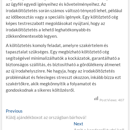
az ügyfél egyedi igényeihez és követelményeihez. Az
irodaköltöztetés során számos változó tényező lehet, például
az időbeosztás vagy a speciális igények. Egy költöztető cég
képes testreszabott megoldásokat nyújtani, hogy az
irodaköltöztetés a lehető leghatékonyabb és
zökkenőmentesebb legyen.
A költöztetés komoly feladat, amelyre szakértelem és
tapasztalat szükséges. Egy megbízható költöztető cég
segítségével minimalizálhatók a kockázatok, garantálható a
biztonságos szállítás, és biztosítható a gördülékeny átmenet
az új irodahelyszínre. Ne hagyja, hogy az irodaköltöztetés
problémákat és felesleges stresszt okozzon, inkább bízza ezt
szakértőkre, akik megkönnyítik a folyamatot és
gondoskodnak a sikeres költözésről.
Post Views:
407
B
Previous
P
Küldj ajándékboxot az országban bárhová!
r
e
e
Next
N