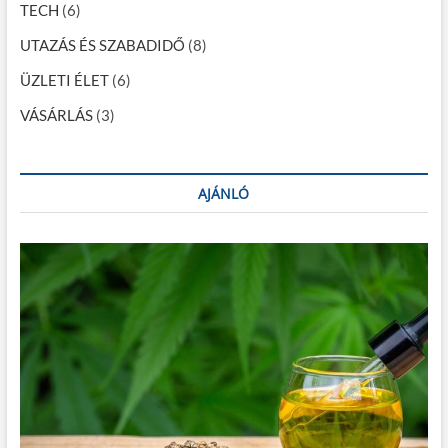
i
TECH
(6)
ó
UTAZÁS ÉS SZABADIDŐ
(8)
ÜZLETI ÉLET
(6)
VÁSÁRLÁS
(3)
AJÁNLÓ