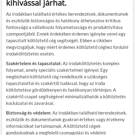
kihívással járhat.
Az irodákban található értékes berendezések, dokumentumok
és eszközök biztonságos és hatékony áthelyezése kritikus
fontosságú a vállalkozás folyamatossága és produktivitása
szempontjából. Ennek érdekében érdemes igénybe venni egy
tapasztalt költöztető cég segítségét. Ebben a cikkben
megvizsgáljuk, hogy miért érdemes költöztető céghez fordulni
irodaköltöztetés esetén.
Szakértelem és tapasztalat:
Az irodaköltöztetés komplex
folyamat, amely speciális szakértelmet igényel. Egy
megbízható költöztető cég rendelkezik a szükséges
tapasztalattal és szakértői tudással, hogy az iroda
költöztetése gördülékenyen és hatékonyan történjen. A
szakértő csapat segítségével minimalizálhatók a költöztetés
kockázatai és zavarásai.
Biztonság és védelem:
Az irodákban található berendezések,
eszközök és dokumentumok gyakran értékes vagy érzékeny
információkat tartalmaznak. A költöztető cégek
gondoskodnak a megfelelő csomagolási és védelmi