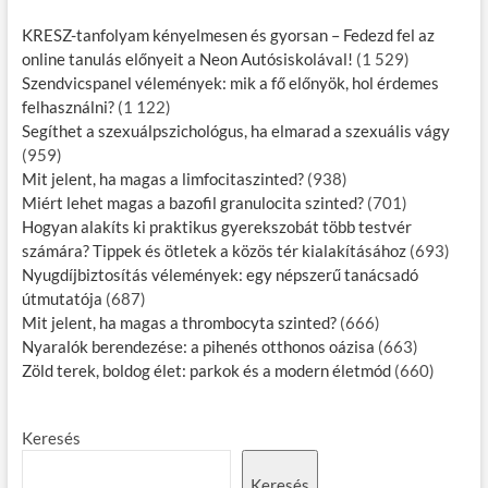
KRESZ-tanfolyam kényelmesen és gyorsan – Fedezd fel az
online tanulás előnyeit a Neon Autósiskolával!
(1 529)
Szendvicspanel vélemények: mik a fő előnyök, hol érdemes
felhasználni?
(1 122)
Segíthet a szexuálpszichológus, ha elmarad a szexuális vágy
(959)
Mit jelent, ha magas a limfocitaszinted?
(938)
Miért lehet magas a bazofil granulocita szinted?
(701)
Hogyan alakíts ki praktikus gyerekszobát több testvér
számára? Tippek és ötletek a közös tér kialakításához
(693)
Nyugdíjbiztosítás vélemények: egy népszerű tanácsadó
útmutatója
(687)
Mit jelent, ha magas a thrombocyta szinted?
(666)
Nyaralók berendezése: a pihenés otthonos oázisa
(663)
Zöld terek, boldog élet: parkok és a modern életmód
(660)
Keresés
Keresés