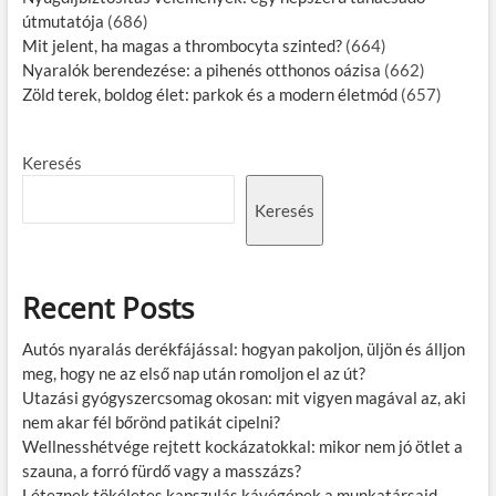
útmutatója
(686)
Mit jelent, ha magas a thrombocyta szinted?
(664)
Nyaralók berendezése: a pihenés otthonos oázisa
(662)
Zöld terek, boldog élet: parkok és a modern életmód
(657)
Keresés
Keresés
Recent Posts
Autós nyaralás derékfájással: hogyan pakoljon, üljön és álljon
meg, hogy ne az első nap után romoljon el az út?
Utazási gyógyszercsomag okosan: mit vigyen magával az, aki
nem akar fél bőrönd patikát cipelni?
Wellnesshétvége rejtett kockázatokkal: mikor nem jó ötlet a
szauna, a forró fürdő vagy a masszázs?
Léteznek tökéletes kapszulás kávégépek a munkatársaid