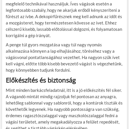
megfelelő technikával használjuk. Íves vágások esetén a
legfontosabb szabály, hogy ne akarjuk erőből kényszeríteni a
fűrészt az ívbe. A dekopírfűrésznek meg kell adnunk az időt és
a mozgásteret, hogy természetesen kövesse az ívet. Ehhez
célszerű kisebb, lassabb előtolással dolgozni, és folyamatosan
korrigálni a gép irányát.
A penge túl gyors mozgatása vagy túl nagy nyomás
alkalmazása könnyen a lap elhajlásához, töréséhez vagy a
vágásvonal pontatlanságához vezethet. Ha nagyon szűk ívet
kell vágni, előtte több kisebb bevezető vágást is végezhetünk,
hogy könnyebben tudjunk fordulni.
Előkészítés és biztonság
Mint minden barkácsfeladatnál, itt is a jó előkészítés fél siker.
A vágandó mintát mindig rajzoljuk fel pontosan az anyagra,
lehetőleg sablonnal vagy sablonról, hogy a kontúrok tiszták és
követhetők legyenek. Ha nagyobb pontosságra van szükség,
érdemes ragasztószalaggal vagy maszkolószalaggal fedni a
vágási területet, amely megakadályozza a felület repedését,
és segíthet a tisztább vágáskép elérésében.