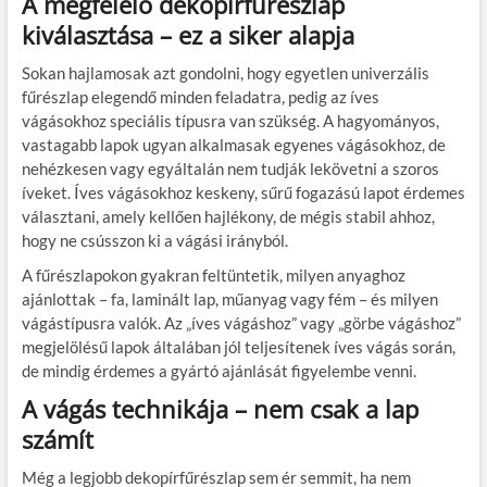
A megfelelő dekopírfűrészlap
kiválasztása – ez a siker alapja
Sokan hajlamosak azt gondolni, hogy egyetlen univerzális
fűrészlap elegendő minden feladatra, pedig az íves
vágásokhoz speciális típusra van szükség. A hagyományos,
vastagabb lapok ugyan alkalmasak egyenes vágásokhoz, de
nehézkesen vagy egyáltalán nem tudják lekövetni a szoros
íveket. Íves vágásokhoz keskeny, sűrű fogazású lapot érdemes
választani, amely kellően hajlékony, de mégis stabil ahhoz,
hogy ne csússzon ki a vágási irányból.
A fűrészlapokon gyakran feltüntetik, milyen anyaghoz
ajánlottak – fa, laminált lap, műanyag vagy fém – és milyen
vágástípusra valók. Az „íves vágáshoz” vagy „görbe vágáshoz”
megjelölésű lapok általában jól teljesítenek íves vágás során,
de mindig érdemes a gyártó ajánlását figyelembe venni.
A vágás technikája – nem csak a lap
számít
Még a legjobb dekopírfűrészlap sem ér semmit, ha nem