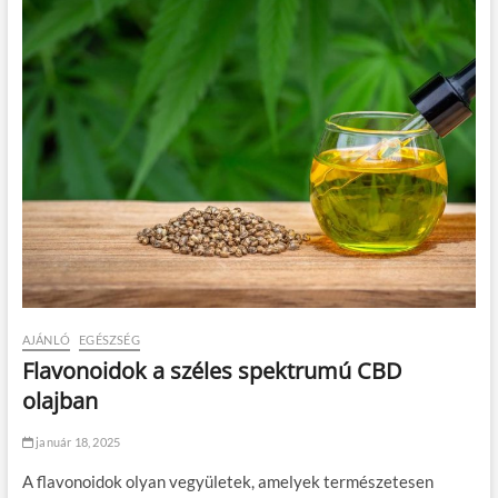
AJÁNLÓ
EGÉSZSÉG
Flavonoidok a széles spektrumú CBD
olajban
január 18, 2025
A flavonoidok olyan vegyületek, amelyek természetesen