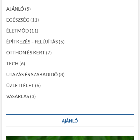
…
v
AJÁNLÓ
(5)
i
EGÉSZSÉG
(11)
g
ÉLETMÓD
(11)
á
c
ÉPÍTKEZÉS – FELÚJÍTÁS
(5)
i
OTTHON ÉS KERT
(7)
ó
TECH
(6)
UTAZÁS ÉS SZABADIDŐ
(8)
ÜZLETI ÉLET
(6)
VÁSÁRLÁS
(3)
AJÁNLÓ