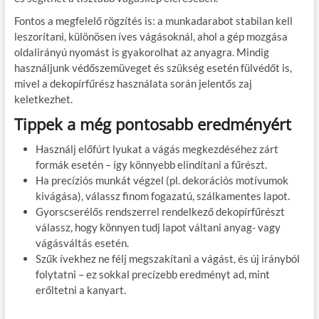
Fontos a megfelelő rögzítés is: a munkadarabot stabilan kell
leszorítani, különösen íves vágásoknál, ahol a gép mozgása
oldalirányú nyomást is gyakorolhat az anyagra. Mindig
használjunk védőszemüveget és szükség esetén fülvédőt is,
mivel a dekopírfűrész használata során jelentős zaj
keletkezhet.
Tippek a még pontosabb eredményért
Használj előfúrt lyukat a vágás megkezdéséhez zárt
formák esetén – így könnyebb elindítani a fűrészt.
Ha precíziós munkát végzel (pl. dekorációs motívumok
kivágása), válassz finom fogazatú, szálkamentes lapot.
Gyorscserélős rendszerrel rendelkező dekopírfűrészt
válassz, hogy könnyen tudj lapot váltani anyag- vagy
vágásváltás esetén.
Szűk ívekhez ne félj megszakítani a vágást, és új irányból
folytatni – ez sokkal precízebb eredményt ad, mint
erőltetni a kanyart.