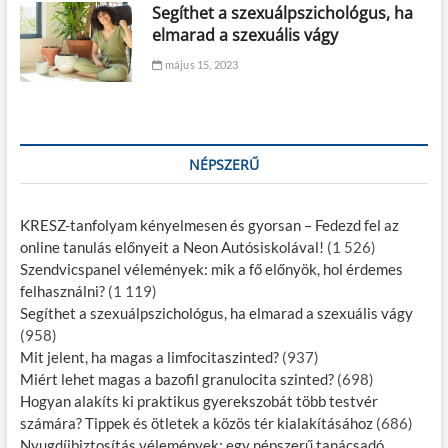
Segíthet a szexuálpszichológus, ha
elmarad a szexuális vágy
május 15, 2023
NÉPSZERŰ
KRESZ-tanfolyam kényelmesen és gyorsan – Fedezd fel az
online tanulás előnyeit a Neon Autósiskolával!
(1 526)
Szendvicspanel vélemények: mik a fő előnyök, hol érdemes
felhasználni?
(1 119)
Segíthet a szexuálpszichológus, ha elmarad a szexuális vágy
(958)
Mit jelent, ha magas a limfocitaszinted?
(937)
Miért lehet magas a bazofil granulocita szinted?
(698)
Hogyan alakíts ki praktikus gyerekszobát több testvér
számára? Tippek és ötletek a közös tér kialakításához
(686)
Nyugdíjbiztosítás vélemények: egy népszerű tanácsadó