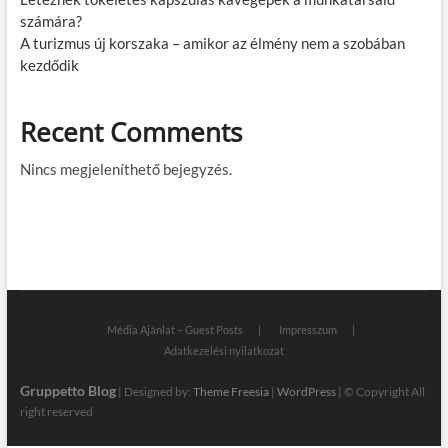
számára?
A turizmus új korszaka – amikor az élmény nem a szobában
kezdődik
Recent Comments
Nincs megjeleníthető bejegyzés.
Média Ajánlat – Guest Posts
Impresszum
Adatkezelési nyilatkozat
Gruppetto Blog
| Designed by:
Theme Freesia
|
WordPress
| © Copyright All
right reserved