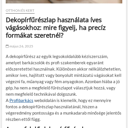
OTTHON ÉS KERT
Dekopírfűrészlap használata íves
vágásokhoz: mire figyelj, ha precíz
formákat szeretnél?
május 26, 2025
A dekopírfűrész az egyik legsokoldalúbb kéziszerszám,
amelyet barkácsolók és profi szakemberek egyaránt
előszeretettel használnak. Különösen akkor nélkülözhetetlen,
amikor íves, hajlított vagy bonyolult mintázatú vágásokat kell
végezni fa, műanyag vagy fém anyagokon. Azonban hiába a jó
gép, ha nem a megfelelő fűrészlapot választjuk hozzá, vagy
nem megfelelő technikával dolgozunk.
A
Profibarkács
weboldalán is kiemelik, hogy ez mennyire
fontos a dekopírfűrészlap használatánál, hiszen a
végeredmény pontossága és a munkadarab minősége jelentős
részben ettől függ.