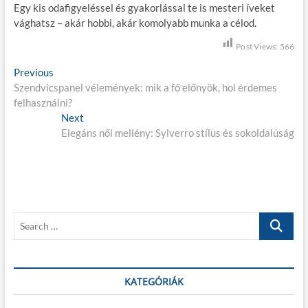
Egy kis odafigyeléssel és gyakorlással te is mesteri íveket
vághatsz – akár hobbi, akár komolyabb munka a célod.
Post Views:
566
B
Previous
P
Szendvicspanel vélemények: mik a fő előnyök, hol érdemes
r
e
felhasználni?
e
j
v
Next
N
i
Elegáns női mellény: Sylverro stílus és sokoldalúság
e
e
o
x
g
u
t
s
p
y
p
o
z
o
s
S
é
s
t
e
t
:
s
a
:
r
n
c
KATEGÓRIÁK
a
h