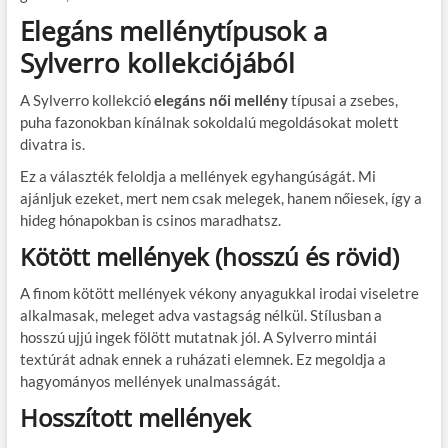
Elegáns mellénytípusok a
Sylverro kollekciójából
A Sylverro kollekció
elegáns női mellény
típusai a zsebes,
puha fazonokban kínálnak sokoldalú megoldásokat molett
divatra is.
Ez a választék feloldja a mellények egyhangúságát. Mi
ajánljuk ezeket, mert nem csak melegek, hanem nőiesek, így a
hideg hónapokban is csinos maradhatsz.
Kötött mellények (hosszú és rövid)
A finom kötött mellények vékony anyagukkal irodai viseletre
alkalmasak, meleget adva vastagság nélkül. Stílusban a
hosszú ujjú ingek fölött mutatnak jól. A Sylverro mintái
textúrát adnak ennek a ruházati elemnek. Ez megoldja a
hagyományos mellények unalmasságát.
Hosszított mellények