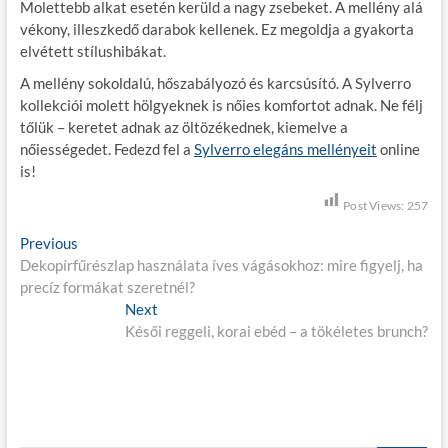
Molettebb alkat esetén kerüld a nagy zsebeket. A mellény alá
vékony, illeszkedő darabok kellenek. Ez megoldja a gyakorta
elvétett stílushibákat.
A mellény sokoldalú, hőszabályozó és karcsúsító. A Sylverro
kollekciói molett hölgyeknek is nőies komfortot adnak. Ne félj
tőlük – keretet adnak az öltözékednek, kiemelve a
nőiességedet. Fedezd fel a
Sylverro elegáns mellényeit
online
is!
Post Views:
257
B
Previous
P
Dekopírfűrészlap használata íves vágásokhoz: mire figyelj, ha
r
e
precíz formákat szeretnél?
e
j
v
Next
N
i
Késői reggeli, korai ebéd – a tökéletes brunch?
e
e
o
x
g
u
t
s
p
y
p
o
z
o
s