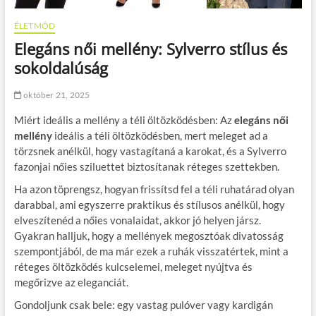
ÉLETMÓD
Elegáns női mellény: Sylverro stílus és
sokoldalúság
október 21, 2025
Miért ideális a mellény a téli öltözködésben: Az
elegáns női
mellény
ideális a téli öltözködésben, mert meleget ad a
törzsnek anélkül, hogy vastagítaná a karokat, és a Sylverro
fazonjai nőies sziluettet biztosítanak réteges szettekben.
Ha azon töprengsz, hogyan frissítsd fel a téli ruhatárad olyan
darabbal, ami egyszerre praktikus és stílusos anélkül, hogy
elveszítenéd a nőies vonalaidat, akkor jó helyen jársz.
Gyakran halljuk, hogy a mellények megosztóak divatosság
szempontjából, de ma már ezek a ruhák visszatértek, mint a
réteges öltözködés kulcselemei, meleget nyújtva és
megőrizve az eleganciát.
Gondoljunk csak bele: egy vastag pulóver vagy kardigán