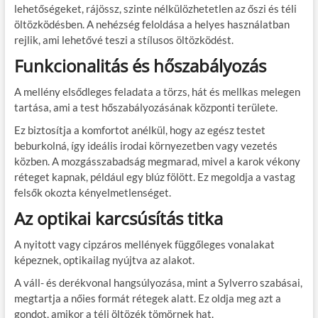
lehetőségeket, rájössz, szinte nélkülözhetetlen az őszi és téli
öltözködésben. A nehézség feloldása a helyes használatban
rejlik, ami lehetővé teszi a stílusos öltözködést.
Funkcionalitás és hőszabályozás
A mellény elsődleges feladata a törzs, hát és mellkas melegen
tartása, ami a test hőszabályozásának központi területe.
Ez biztosítja a komfortot anélkül, hogy az egész testet
beburkolná, így ideális irodai környezetben vagy vezetés
közben. A mozgásszabadság megmarad, mivel a karok vékony
réteget kapnak, például egy blúz fölött. Ez megoldja a vastag
felsők okozta kényelmetlenséget.
Az optikai karcsúsítás titka
A nyitott vagy cipzáros mellények függőleges vonalakat
képeznek, optikailag nyújtva az alakot.
A váll- és derékvonal hangsúlyozása, mint a Sylverro szabásai,
megtartja a nőies formát rétegek alatt. Ez oldja meg azt a
gondot, amikor a téli öltözék tömörnek hat.