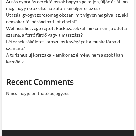
Autós nyaralás derékfájással: hogyan pakoljon, üljön és álljon
meg, hogy ne az első nap után romoljon el az út?
Utazási gyógyszercsomag okosan: mit vigyen magával az, aki
nem akar fél bőrönd patikát cipelni?
Wellnesshétvége rejtett kockázatokkal: mikor nem jó ötlet a
szauna, a forró fürdő vagy a masszázs?
Léteznek tökéletes kapszulás kávégépek a munkatársaid
számára?
A turizmus új korszaka – amikor az élmény nem a szobában
kezdődik
Recent Comments
Nincs megjeleníthető bejegyzés.