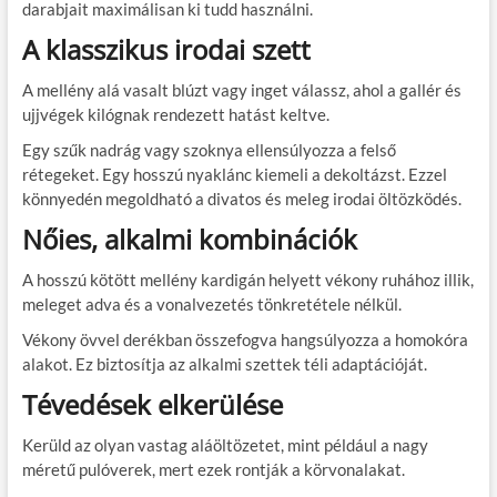
darabjait maximálisan ki tudd használni.
A klasszikus irodai szett
A mellény alá vasalt blúzt vagy inget válassz, ahol a gallér és
ujjvégek kilógnak rendezett hatást keltve.
Egy szűk nadrág vagy szoknya ellensúlyozza a felső
rétegeket. Egy hosszú nyaklánc kiemeli a dekoltázst. Ezzel
könnyedén megoldható a divatos és meleg irodai öltözködés.
Nőies, alkalmi kombinációk
A hosszú kötött mellény kardigán helyett vékony ruhához illik,
meleget adva és a vonalvezetés tönkretétele nélkül.
Vékony övvel derékban összefogva hangsúlyozza a homokóra
alakot. Ez biztosítja az alkalmi szettek téli adaptációját.
Tévedések elkerülése
Kerüld az olyan vastag aláöltözetet, mint például a nagy
méretű pulóverek, mert ezek rontják a körvonalakat.