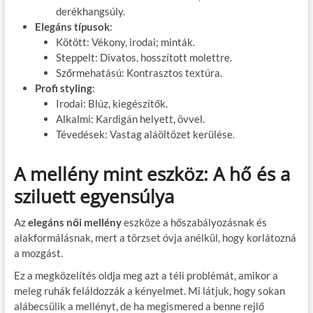
derékhangsúly.
Elegáns típusok
:
Kötött: Vékony, irodai; minták.
Steppelt: Divatos, hosszított molettre.
Szőrmehatású: Kontrasztos textúra.
Profi styling
:
Irodai: Blúz, kiegészítők.
Alkalmi: Kardigán helyett, övvel.
Tévedések: Vastag aláöltözet kerülése.
A mellény mint eszköz: A hő és a
sziluett egyensúlya
Az
elegáns női mellény
eszköze a hőszabályozásnak és
alakformálásnak, mert a törzset óvja anélkül, hogy korlátozná
a mozgást.
Ez a megközelítés oldja meg azt a téli problémát, amikor a
meleg ruhák feláldozzák a kényelmet. Mi látjuk, hogy sokan
alábecsülik a mellényt, de ha megismered a benne rejlő