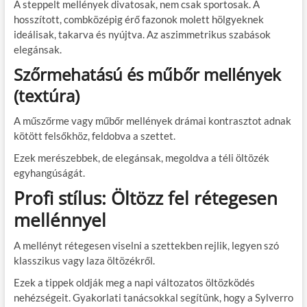
A steppelt mellények divatosak, nem csak sportosak. A
hosszított, combközépig érő fazonok molett hölgyeknek
ideálisak, takarva és nyújtva. Az aszimmetrikus szabások
elegánsak.
Szőrmehatású és műbőr mellények
(textúra)
A műszőrme vagy műbőr mellények drámai kontrasztot adnak
kötött felsőkhöz, feldobva a szettet.
Ezek merészebbek, de elegánsak, megoldva a téli öltözék
egyhangúságát.
Profi stílus: Öltözz fel rétegesen
mellénnyel
A mellényt rétegesen viselni a szettekben rejlik, legyen szó
klasszikus vagy laza öltözékről.
Ezek a tippek oldják meg a napi változatos öltözködés
nehézségeit. Gyakorlati tanácsokkal segítünk, hogy a Sylverro