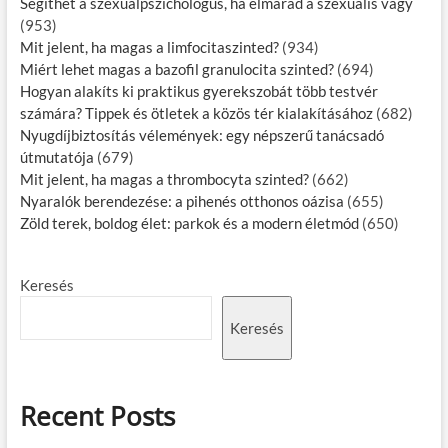
Segíthet a szexuálpszichológus, ha elmarad a szexuális vágy
(953)
Mit jelent, ha magas a limfocitaszinted?
(934)
Miért lehet magas a bazofil granulocita szinted?
(694)
Hogyan alakíts ki praktikus gyerekszobát több testvér
számára? Tippek és ötletek a közös tér kialakításához
(682)
Nyugdíjbiztosítás vélemények: egy népszerű tanácsadó
útmutatója
(679)
Mit jelent, ha magas a thrombocyta szinted?
(662)
Nyaralók berendezése: a pihenés otthonos oázisa
(655)
Zöld terek, boldog élet: parkok és a modern életmód
(650)
Keresés
Keresés
Recent Posts