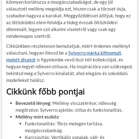
könnyen korlátozza a mozgásszabadságot, de egy jól
választott mellény megoldja ezt, hiszen csak a törzset óvja,
szabadon hagyva a karokat. Meggyőződéssel állítjuk, hogy ez
az öltözködési elem feloldja a hideg évszak öltözködési
dilemmáit, legyen szó alkalmi viseletről vagy csak egy
mindennapos szettről.
Cikkünkben részletesen bemutatjuk, miért érdemes mellényt
választani, hogyan illeszd be a
Sylverro márka kifinomult,
molett divatot
is figyelembe vevő őszi-téli kollekcióját, és
hogyan legyél nőiesen stílusos. Ha inspirációra van szükséged,
tekintsd meg a Sylverro kínálatát, ahol elegáns és sokoldalú
modelleket találsz.
Cikkünk főbb pontjai
Bevezető lényeg
: Mellény visszatérése; nőiesség
megőrzése; Sylverro ajánlás; stílus és funkcionalitás.
Mellény mint eszköz
:
Funkcionalitás: Törzs melegen tartása,
mozgásszabadság.
Karcsúsítás: Vertikális vonalak, váll- és