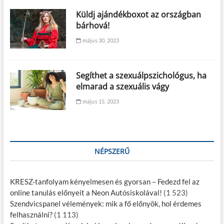
Küldj ajándékboxot az országban
bárhová!
május 30, 2023
Segíthet a szexuálpszichológus, ha
elmarad a szexuális vágy
május 15, 2023
NÉPSZERŰ
KRESZ-tanfolyam kényelmesen és gyorsan – Fedezd fel az
online tanulás előnyeit a Neon Autósiskolával!
(1 523)
Szendvicspanel vélemények: mik a fő előnyök, hol érdemes
felhasználni?
(1 113)