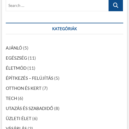
S
é
s
t
e
t
:
s
a
:
r
n
c
KATEGÓRIÁK
a
h
…
v
AJÁNLÓ
(5)
i
EGÉSZSÉG
(11)
g
ÉLETMÓD
(11)
á
c
ÉPÍTKEZÉS – FELÚJÍTÁS
(5)
i
OTTHON ÉS KERT
(7)
ó
TECH
(6)
UTAZÁS ÉS SZABADIDŐ
(8)
ÜZLETI ÉLET
(6)
VÁSÁRLÁS
(3)