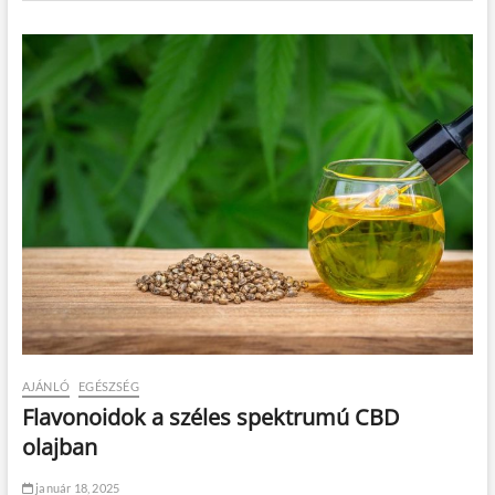
AJÁNLÓ
EGÉSZSÉG
Flavonoidok a széles spektrumú CBD
olajban
január 18, 2025