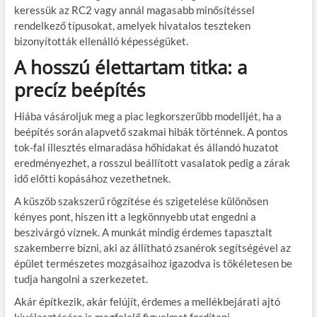
keressük az RC2 vagy annál magasabb minősítéssel
rendelkező típusokat, amelyek hivatalos teszteken
bizonyították ellenálló képességüket.
A hosszú élettartam titka: a
precíz beépítés
Hiába vásároljuk meg a piac legkorszerűbb modelljét, ha a
beépítés során alapvető szakmai hibák történnek. A pontos
tok-fal illesztés elmaradása hőhidakat és állandó huzatot
eredményezhet, a rosszul beállított vasalatok pedig a zárak
idő előtti kopásához vezethetnek.
A küszöb szakszerű rögzítése és szigetelése különösen
kényes pont, hiszen itt a legkönnyebb utat engedni a
beszivárgó víznek. A munkát mindig érdemes tapasztalt
szakemberre bízni, aki az állítható zsanérok segítségével az
épület természetes mozgásaihoz igazodva is tökéletesen be
tudja hangolni a szerkezetet.
Akár építkezik, akár felújít, érdemes a mellékbejárati ajtó