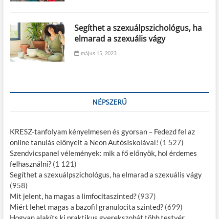
Segíthet a szexuálpszichológus, ha
elmarad a szexuális vágy
május 15, 2023
NÉPSZERŰ
KRESZ-tanfolyam kényelmesen és gyorsan – Fedezd fel az
online tanulás előnyeit a Neon Autósiskolával!
(1 527)
Szendvicspanel vélemények: mik a fő előnyök, hol érdemes
felhasználni?
(1 121)
Segíthet a szexuálpszichológus, ha elmarad a szexuális vágy
(958)
Mit jelent, ha magas a limfocitaszinted?
(937)
Miért lehet magas a bazofil granulocita szinted?
(699)
Hogyan alakíts ki praktikus gyerekszobát több testvér