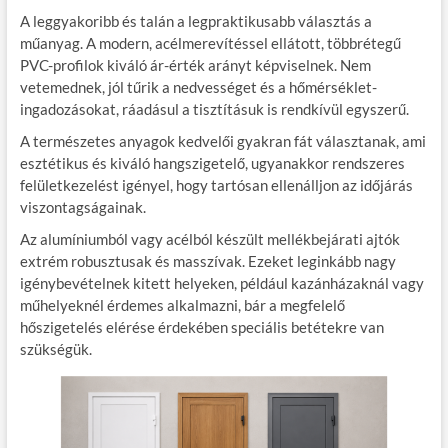
A leggyakoribb és talán a legpraktikusabb választás a
műanyag. A modern, acélmerevítéssel ellátott, többrétegű
PVC-profilok kiváló ár-érték arányt képviselnek. Nem
vetemednek, jól tűrik a nedvességet és a hőmérséklet-
ingadozásokat, ráadásul a tisztításuk is rendkívül egyszerű.
A természetes anyagok kedvelői gyakran fát választanak, ami
esztétikus és kiváló hangszigetelő, ugyanakkor rendszeres
felületkezelést igényel, hogy tartósan ellenálljon az időjárás
viszontagságainak.
Az alumíniumból vagy acélból készült mellékbejárati ajtók
extrém robusztusak és masszívak. Ezeket leginkább nagy
igénybevételnek kitett helyeken, például kazánházaknál vagy
műhelyeknél érdemes alkalmazni, bár a megfelelő
hőszigetelés elérése érdekében speciális betétekre van
szükségük.