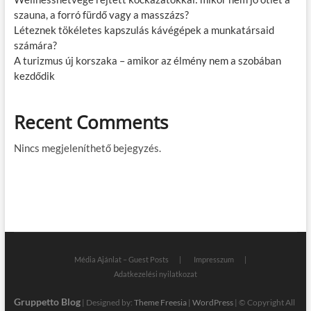
szauna, a forró fürdő vagy a masszázs?
Léteznek tökéletes kapszulás kávégépek a munkatársaid
számára?
A turizmus új korszaka – amikor az élmény nem a szobában
kezdődik
Recent Comments
Nincs megjeleníthető bejegyzés.
Média Ajánlat – Guest Posts
Impresszum
Adatkezelési nyilatkozat
Gruppetto Blog
| Designed by:
Theme Freesia
|
WordPress
| © Copyright All