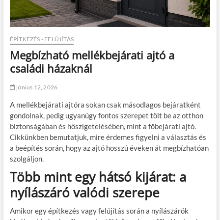
ÉPÍTKEZÉS - FELÚJÍTÁS
Megbízható mellékbejárati ajtó a
családi házaknál
június 12, 2026
A mellékbejárati ajtóra sokan csak másodlagos bejáratként
gondolnak, pedig ugyanúgy fontos szerepet tölt be az otthon
biztonságában és hőszigetelésében, mint a főbejárati ajtó.
Cikkünkben bemutatjuk, mire érdemes figyelni a választás és
a beépítés során, hogy az ajtó hosszú éveken át megbízhatóan
szolgáljon.
Több mint egy hátsó kijárat: a
nyílászáró valódi szerepe
Amikor egy építkezés vagy felújítás során a nyílászárók