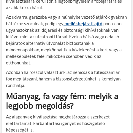
kiválasztására kerül sor, a legtöbb figyelem a főbejáratra és
az ablakokra hárul.
Az udvarra, garázsba vagy a műhelybe vezető átjárók gyakran
háttérbe szorulnak, pedig egy
mellékbejárati ajtó
pontosan
ugyanazoknak az időjárási és biztonsági kihívásoknak van
kitéve, mint az utcafronti társai. Ezek a hátsó vagy oldalsó
bejáratok alternatív útvonalat biztosítanak a
mindennapokban, megkönnyítik a közlekedést a kert vagy a
melléképületek felé, miközben csendben védik az
otthonunkat.
Azonban ha rosszul választunk, az nemcsak a fűtésszámlán
fog meglátszani, hanem a biztonságérzetünket is komolyan
ronthatja.
Műanyag, fa vagy fém: melyik a
legjobb megoldás?
Az alapanyag kiválasztása meghatározza a szerkezet
élettartamát, karbantartási igényét és hőszigetelő
képességét is.