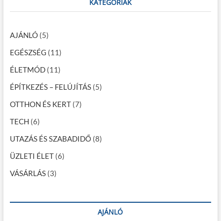
a
c
KATEGÓRIÁK
h
v
…
i
AJÁNLÓ
(5)
g
EGÉSZSÉG
(11)
á
ÉLETMÓD
(11)
c
ÉPÍTKEZÉS – FELÚJÍTÁS
(5)
i
OTTHON ÉS KERT
(7)
ó
TECH
(6)
UTAZÁS ÉS SZABADIDŐ
(8)
ÜZLETI ÉLET
(6)
VÁSÁRLÁS
(3)
AJÁNLÓ