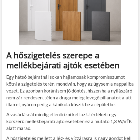
A hőszigetelés szerepe a
mellékbejárati ajtók esetében
Egy hátsó bejáratnál sokan hajlamosak kompromisszumot
kötni a szigetelés terén, mondván, hogy az úgysem a nappaliba
vezet. Ez azonban korántsem jó döntés, hiszen ha a nyílászáró
nem zár rendesen, télen a drága meleg levegő pillanatok alatt
illan el, nyáron pedig a kánikula kúszik be az épületbe.
A vásárlásnál mindig ellenőrizni kell az U-értéket: egy
korszerű mellékbejárati ajtó esetében ez a mutató 1,3 W/m²K
alatt marad.
A hőszigetelés mellett a lég- és vízzárásra is nagy gondot kell