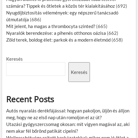
számára? Tippek és ötletek a közös tér kialakításához
(692)
Nyugdíjbiztosítás vélemények: egy népszerű tanácsadó
útmutatója
(686)
Mit jelent, ha magas a thrombocyta szinted?
(665)
Nyaralók berendezése: a pihenés otthonos oázisa
(662)
Zöld terek, boldog élet: parkok és a modern életmód
(658)
Keresés
Keresés
Recent Posts
Autós nyaralás derékfájással: hogyan pakoljon, üljön és álljon
meg, hogy ne az első nap után romoljon el az út?
Utazási gyógyszercsomag okosan: mit vigyen magával az, aki
nem akar fél bőrönd patikát cipelni?
Wellnesshétvége rejtett kockázatokkal: mikor nem jó ötlet a