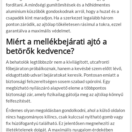
fordítani. A minőségi gumitömítések és a hőhídmentes
alumínium küszöbök gondoskodnak arról, hogy a huzat és a
csapadék kint maradjon. Ha a szerkezet legalább három
ponton záródik, az ajtólap tökéletesen rásimul a tokra, ezzel
garantálva a maximális védelmet.
Miért a mellékbejárati ajtó a
betörők kedvence?
A behatolók legtöbbször nem a kivilágított, utcafronti
főbejáraton próbálkoznak, hanem a kevésbé szem előtt lévő,
eldugottabb udvari bejáratokat keresik. Pontosan emiatt a
biztonsági felszereltségen sosem szabad spórolni. Egy
megbízható nyílászáró alapvető eleme a többpontos
biztonsági zár, amely fizikailag gátolja meg az ajtólap könnyű
felfeszítését.
Érdemes olyan megoldásban gondolkodni, ahol a külső oldalon
nincs hagyományos kilincs, csak kulccsal nyitható gomb vagy
fix húzófogantyú található. Ez jelentősen megnehezíti az
illetéktelenek dolgát. A maximális nyugalom érdekében