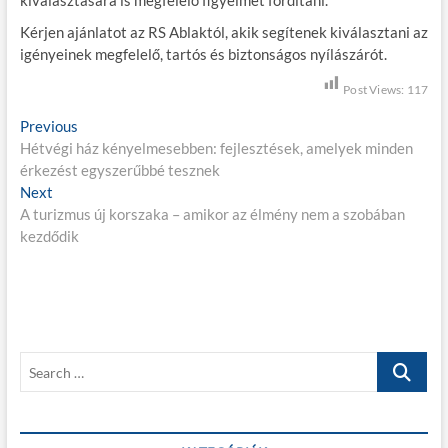
kiválasztására is megfelelő figyelmet fordítani.
Kérjen ajánlatot az RS Ablaktól, akik segítenek kiválasztani az
igényeinek megfelelő, tartós és biztonságos nyílászárót.
Post Views:
117
B
Previous
P
Hétvégi ház kényelmesebben: fejlesztések, amelyek minden
r
e
érkezést egyszerűbbé tesznek
e
j
Next
N
v
A turizmus új korszaka – amikor az élmény nem a szobában
e
i
e
kezdődik
x
o
g
t
u
p
s
y
o
p
z
s
o
é
t
s
S
:
t
s
e
:
a
n
r