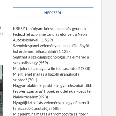
NÉPSZERŰ
t
KRESZ-tanfolyam kényelmesen és gyorsan –
on
Fedezd fel az online tanulás előnyeit a Neon
Autósiskolával!
(1 529)
Szendvicspanel vélemények: mik a fő előnyök,
hol érdemes felhasználni?
(1 122)
Segíthet a szexuálpszichológus, ha elmarad a
szexuális vágy
(959)
Mit jelent, ha magas a limfocitaszinted?
(938)
Miért lehet magas a bazofil granulocita
szinted?
(701)
Hogyan alakíts ki praktikus gyerekszobát több
testvér számára? Tippek és ötletek a közös tér
kialakításához
(693)
Nyugdíjbiztosítás vélemények: egy népszerű
tanácsadó útmutatója
(688)
Mit jelent, ha magas a thrombocyta szinted?