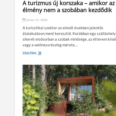
A turizmus új korszaka – amikor az
g
e
y
élmény nem a szobában kezdődik
t
n
t
e
k
június 15, 2026
a
o
z
A turisztikai szektor az elmúlt években jelentős
c
e
k
átalakuláson ment keresztül. Korábban egy szálláshely
l
á
sikerét elsősorban a szobák minősége, az étterem kíná
s
z
ő
vagy a wellnessrészleg mérete…
a
n
t
View More
A
a
o
t
p
k
u
u
k
r
t
a
i
á
l
z
n
:
m
r
m
u
o
i
s
m
k
ú
o
o
j
l
r
k
j
n
o
o
e
r
n