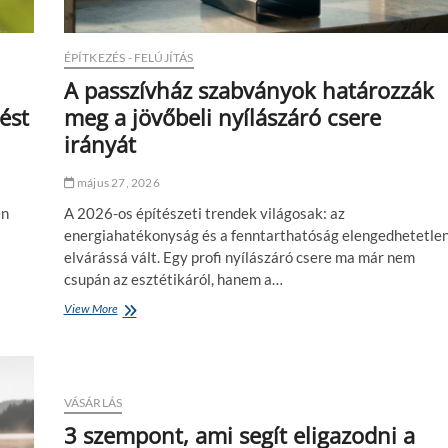
é
p
k
e
b
l
ÉPÍTKEZÉS - FELÚJÍTÁS
e
n
j
A passzívház szabványok határozzák
i
á
?
ést
meg a jövőbeli nyílászáró csere
r
a
irányát
t
i
május 27, 2026
a
j
en
A 2026-os építészeti trendek világosak: az
t
energiahatékonyság és a fenntarthatóság elengedhetetle
ó
elvárássá vált. Egy profi nyílászáró csere ma már nem
a
c
csupán az esztétikáról, hanem a…
s
View More
A
a
p
l
a
á
s
d
s
i
z
VÁSÁRLÁS
h
í
á
3 szempont, ami segít eligazodni a
v
z