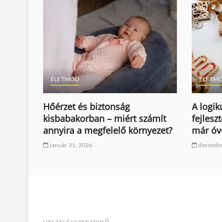
ÉLETMÓD
ÉLETM
Hőérzet és biztonság
A logi
j?
kisbabakorban – miért számít
fejlesz
annyira a megfelelő környezet?
már óv
január 31, 2026
decembe