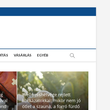
JÍTÁS
VÁSÁRLÁS
EGYÉB
ag
Wellnesshétvége rejtett
ával
kockázatokkal: mikor nem jó
rönd
ötlet a szauna, a forró fürdő