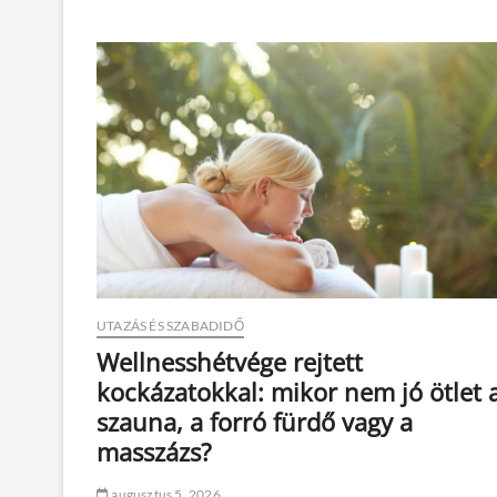
á
s
d
e
r
é
k
f
á
j
á
s
s
a
l
:
h
UTAZÁS ÉS SZABADIDŐ
o
Wellnesshétvége rejtett
g
y
kockázatokkal: mikor nem jó ötlet 
a
szauna, a forró fürdő vagy a
n
p
masszázs?
a
k
augusztus 5, 2026