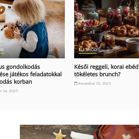
ÓD
ÉLETMÓD
kus gondolkodás
Késői reggeli, korai ebéd
tése játékos feladatokkal
tökéletes brunch?
odás korban
december 15, 2025
r 16, 2025