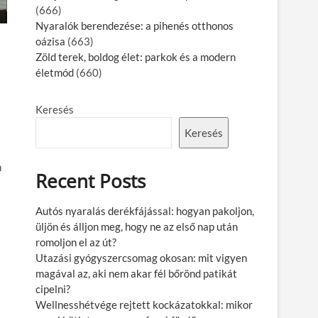
(666)
Nyaralók berendezése: a pihenés otthonos
oázisa
(663)
Zöld terek, boldog élet: parkok és a modern
életmód
(660)
Keresés
Keresés
n
Recent Posts
Autós nyaralás derékfájással: hogyan pakoljon,
üljön és álljon meg, hogy ne az első nap után
romoljon el az út?
Utazási gyógyszercsomag okosan: mit vigyen
magával az, aki nem akar fél bőrönd patikát
cipelni?
Wellnesshétvége rejtett kockázatokkal: mikor