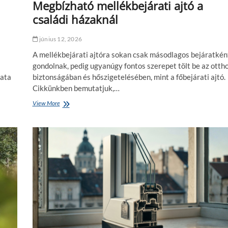
k
Megbízható mellékbejárati ajtó a
n
a
családi házaknál
e
m
m
u
a
n
június 12, 2026
k
k
a
A mellékbejárati ajtóra sokan csak másodlagos bejáratkén
a
r
gondolnak, pedig ugyanúgy fontos szerepet tölt be az otth
t
f
á
lata
biztonságában és hőszigetelésében, mint a főbejárati ajtó.
é
r
Cikkünkben bemutatjuk,…
l
s
b
a
View More
M
ő
i
e
r
d
g
ö
s
b
n
z
í
d
á
z
p
m
h
a
á
a
t
r
t
i
a
ó
k
?
m
á
e
t
l
c
l
i