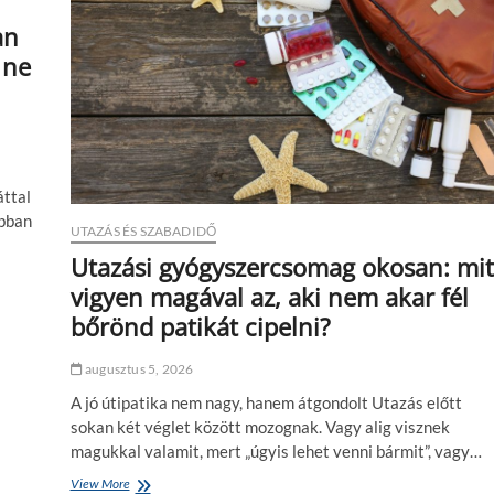
an
 ne
áttal
abban
UTAZÁS ÉS SZABADIDŐ
Utazási gyógyszercsomag okosan: mit
vigyen magával az, aki nem akar fél
bőrönd patikát cipelni?
augusztus 5, 2026
A jó útipatika nem nagy, hanem átgondolt Utazás előtt
sokan két véglet között mozognak. Vagy alig visznek
magukkal valamit, mert „úgyis lehet venni bármit”, vagy…
View More
U