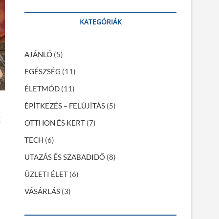
a
r
KATEGÓRIÁK
c
h
…
AJÁNLÓ
(5)
EGÉSZSÉG
(11)
ÉLETMÓD
(11)
ÉPÍTKEZÉS – FELÚJÍTÁS
(5)
OTTHON ÉS KERT
(7)
TECH
(6)
UTAZÁS ÉS SZABADIDŐ
(8)
ÜZLETI ÉLET
(6)
VÁSÁRLÁS
(3)