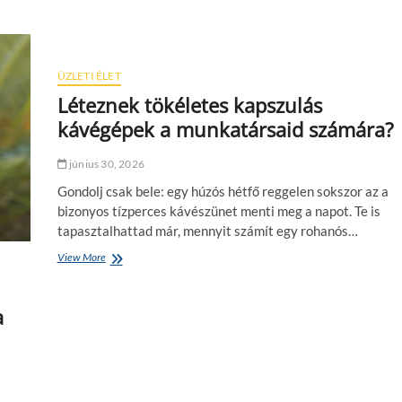
t
a
z
á
s
ÜZLETI ÉLET
i
Léteznek tökéletes kapszulás
g
y
kávégépek a munkatársaid számára?
ó
g
június 30, 2026
y
s
Gondolj csak bele: egy húzós hétfő reggelen sokszor az a
z
bizonyos tízperces kávészünet menti meg a napot. Te is
e
tapasztalhattad már, mennyit számít egy rohanós…
r
c
View More
L
s
é
o
t
m
e
a
a
z
g
n
o
e
k
k
o
t
s