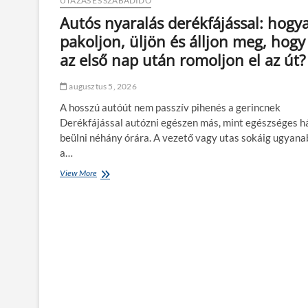
UTAZÁS ÉS SZABADIDŐ
Autós nyaralás derékfájással: hogy
pakoljon, üljön és álljon meg, hogy
az első nap után romoljon el az út?
augusztus 5, 2026
A hosszú autóút nem passzív pihenés a gerincnek
Derékfájással autózni egészen más, mint egészséges h
beülni néhány órára. A vezető vagy utas sokáig ugyan
a…
View More
A
u
t
ó
s
n
y
a
r
a
l