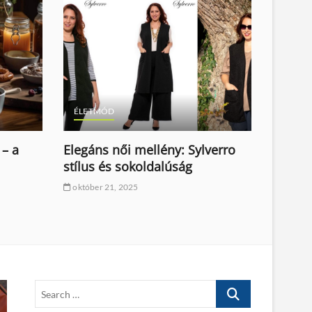
ÉLETMÓD
ÉLETM
 – a
Elegáns női mellény: Sylverro
KRESZ
stílus és sokoldalúság
és gyo
online
október 21, 2025
Autósi
október
S
e