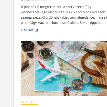
o
l
A pihenés is megterhelheti a szervezetet Egy
j
wellnesshétvége elsőre a teljes kikapcsolódásról szól:
o
szauna, pezsgőfürdő, gőzkabin, termálmedence, masszá
n
pihenőágy, vacsora, bor, hosszú alvás. Sokan éppen…
,
ü
View More
W
l
e
j
l
ö
l
n
n
é
e
s
s
á
s
l
h
l
é
j
t
o
v
n
é
m
g
e
e
g
r
,
e
h
ÜZLETI ÉLET
j
o
t