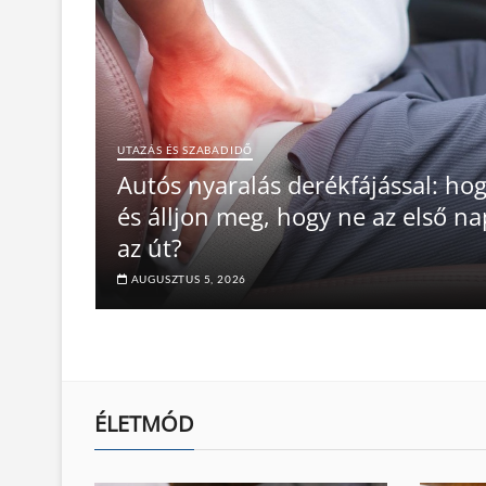
UTAZÁS ÉS SZABADIDŐ
Autós nyaralás derékfájással: ho
és álljon meg, hogy ne az első n
az út?
AUGUSZTUS 5, 2026
ÉLETMÓD