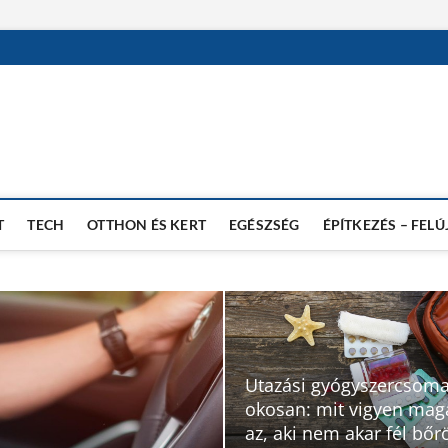
T
TECH
OTTHON ÉS KERT
EGÉSZSÉG
ÉPÍTKEZÉS – FELÚ
Utazási gyógyszercsom
okosan: mit vigyen mag
az, aki nem akar fél bő