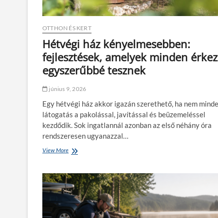
m
s
e
j
z
l
ó
a
a
ö
OTTHON ÉS KERT
k
z
t
a
ú
Hétvégi ház kényelmesebben:
l
–
t
fejlesztések, amelyek minden érkez
e
a
?
t
m
egyszerűbbé tesznek
a
i
s
k
z
június 9, 2026
o
a
r
Egy hétvégi ház akkor igazán szerethető, ha nem mind
u
a
látogatás a pakolással, javítással és beüzemeléssel
n
z
a
kezdődik. Sok ingatlannál azonban az első néhány óra
é
,
l
rendszeresen ugyanazzal…
a
m
f
View More
H
é
o
é
n
r
t
y
r
v
n
ó
é
e
f
g
m
ü
i
a
r
h
s